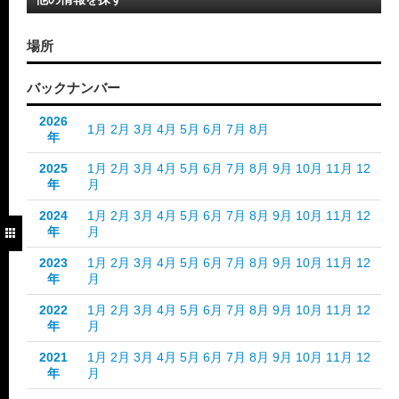
場所
バックナンバー
2026
1月
2月
3月
4月
5月
6月
7月
8月
年
2025
1月
2月
3月
4月
5月
6月
7月
8月
9月
10月
11月
12
年
月
2024
1月
2月
3月
4月
5月
6月
7月
8月
9月
10月
11月
12
年
月
2023
1月
2月
3月
4月
5月
6月
7月
8月
9月
10月
11月
12
年
月
2022
1月
2月
3月
4月
5月
6月
7月
8月
9月
10月
11月
12
年
月
2021
1月
2月
3月
4月
5月
6月
7月
8月
9月
10月
11月
12
年
月