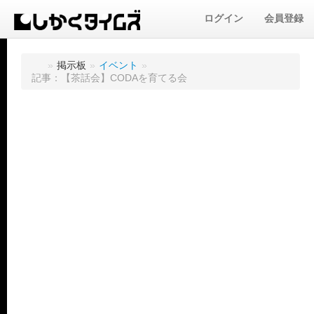
ログイン
会員登録
»
掲示板
»
イベント
»
記事：【茶話会】CODAを育てる会