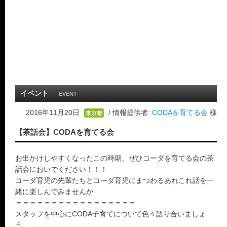
イベント
EVENT
2016年11月20日
/ 情報提供者:
CODAを育てる会
様
東京都
【茶話会】CODAを育てる会
お出かけしやすくなったこの時期、ぜひコーダを育てる会の茶
話会においでください！！！
コーダ育児の先輩たちとコーダ育児にまつわるあれこれ話を一
緒に楽しんでみませんか
＝＝＝＝＝＝＝＝＝＝＝＝＝＝＝＝＝
スタッフを中心にCODA子育てについて色々語り合いましょ
う。