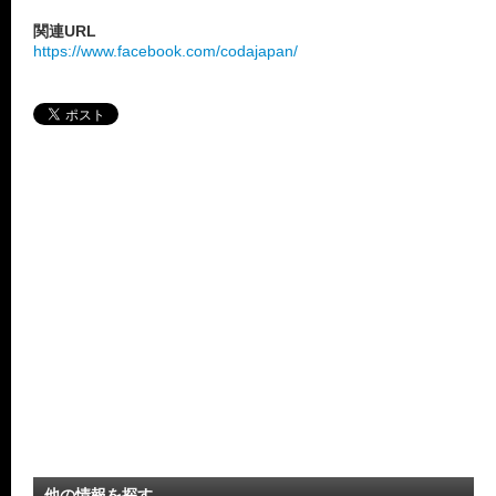
関連URL
https://www.facebook.com/codajapan/
他の情報を探す