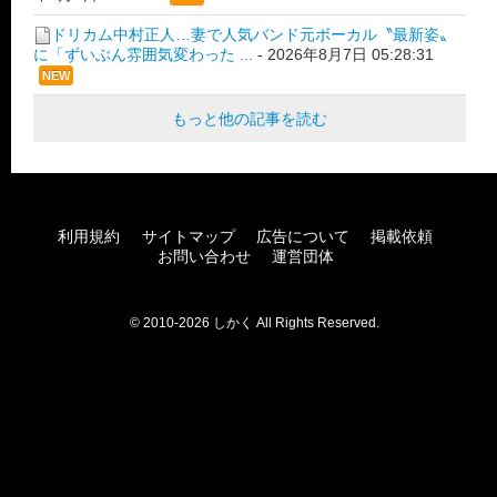
ドリカム中村正人…妻で人気バンド元ボーカル〝最新姿〟
に「ずいぶん雰囲気変わった ...
-
2026年8月7日 05:28:31
NEW
もっと他の記事を読む
利用規約
サイトマップ
広告について
掲載依頼
お問い合わせ
運営団体
© 2010-2026 しかく All Rights Reserved.