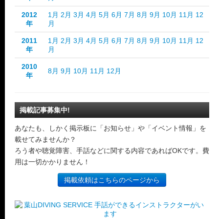
2012
1月
2月
3月
4月
5月
6月
7月
8月
9月
10月
11月
12
年
月
2011
1月
2月
3月
4月
5月
6月
7月
8月
9月
10月
11月
12
年
月
2010
8月
9月
10月
11月
12月
年
掲載記事募集中!
あなたも、しかく掲示板に「お知らせ」や「イベント情報」を
載せてみませんか？
ろう者や聴覚障害、手話などに関する内容であればOKです。費
用は一切かかりません！
掲載依頼はこちらのページから