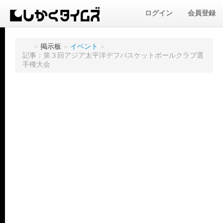
ログイン
会員登録
»
掲示板
»
イベント
»
記事：第３回アジア太平洋デフバスケットボールクラブ選
手権大会