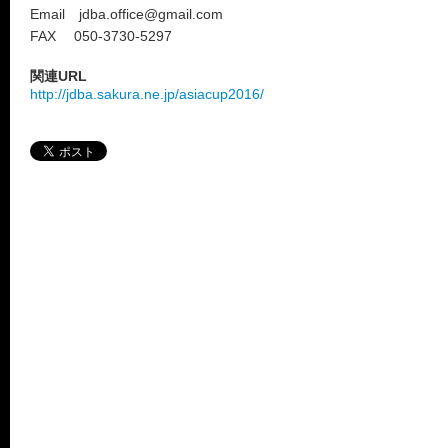
Email jdba.office@gmail.com
FAX 050-3730-5297
関連URL
http://jdba.sakura.ne.jp/asiacup2016/