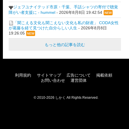
ジェフユナイテッド市原・千葉、手話シャツの寄付で聴覚
障がい者支援に - hummel
-
2026年8月8日 19:42:54
NEW
「聞こえる文化も聞こえない文化も私の財産」 CODA女性
が葛藤を経て見つけた自分らしい人生
-
2026年8月8日
19:26:05
NEW
もっと他の記事を読む
利用規約
サイトマップ
広告について
掲載依頼
お問い合わせ
運営団体
© 2010-2026 しかく All Rights Reserved.