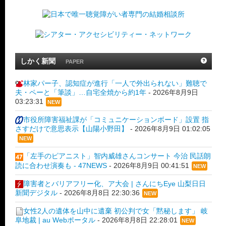
しかく新聞
PAPER
林家パー子、認知症が進行「一人で外出られない」難聴で
夫・ペーと「筆談」…自宅全焼から約1年
-
2026年8月9日
03:23:31
NEW
市役所障害福祉課が「コミュニケーションボード」設置 指
さすだけで意思表示【山陽小野田】
-
2026年8月9日 01:02:05
NEW
「左手のピアニスト」智内威雄さんコンサート 今治 民話朗
読に合わせ演奏も - 47NEWS
-
2026年8月9日 00:41:51
NEW
障害者とバリアフリー化、ア大会 | さんにちEye 山梨日日
新聞デジタル
-
2026年8月8日 22:30:36
NEW
女性2人の遺体を山中に遺棄 初公判で女「黙秘します」 岐
阜地裁 | au Webポータル
-
2026年8月8日 22:28:01
NEW