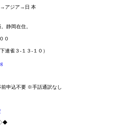
東→アジア→日 本
催済。静岡在住。
：００
下連雀３-１３-１０）
pg
事前申込不要 ※手話通訳なし
/
◇◆