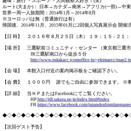
趣味：旅行 ・スポーツ ・人間観察大好き！(笑)
ルート(大まか)： 日本→カナダ→南米→アフリカ(一部)→中
世界一周一人旅期間：2014年1月～2014年8月
※ヨーロッパは無（普通旅行は有）
帰国後、2014年11月、2015年01月に2回個人写真展示会 開
【日 時】 ２０１６年８月２５日（木） １９：１５ ‐ ２１
【場 所】 三鷹駅前コミュニティ・センター （東京都三鷹市
JR三鷹駅南口から徒歩５分
http://www.mitakacc.jcomoffice.jp/~ekimaecc/map2.j
【会 場】 本館入口付近の案内掲示板をご確認下さい。
【会 費】 １０００円 誰でもご自由に参加できます。 ※
【詳 細】 当ＨＰまたはFacebookにてご覧ください。
HP
http://jdl.sakura.ne.jp/index.html#index
FB
https://www.facebook.com/japandeafsignlanguage
◆◇◆◇◆◇◆◇◆◇◆◇◆◇◆◇◆◇◆◇◆◇◆◇◆◇◆
【次回ゲスト予告】