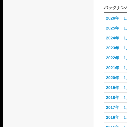
バックナン
2026年
1
2025年
1
2024年
1
2023年
1
2022年
1
2021年
1
2020年
1
2019年
1
2018年
1
2017年
1
2016年
1