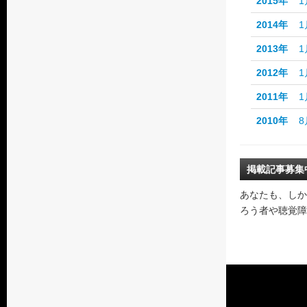
2015年
1
2014年
1
2013年
1
2012年
1
2011年
1
2010年
8
掲載記事募集
あなたも、しか
ろう者や聴覚障