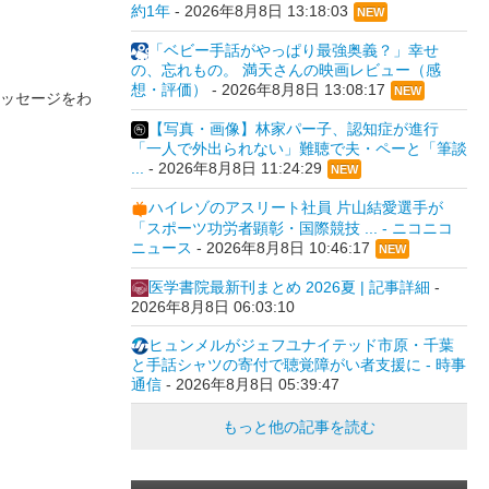
約1年
-
2026年8月8日 13:18:03
NEW
「ベビー手話がやっぱり最強奥義？」幸せ
の、忘れもの。 満天さんの映画レビュー（感
想・評価）
-
2026年8月8日 13:08:17
NEW
ッセージをわ
【写真・画像】林家パー子、認知症が進行
「一人で外出られない」難聴で夫・ペーと「筆談
...
-
2026年8月8日 11:24:29
NEW
ハイレゾのアスリート社員 片山結愛選手が
「スポーツ功労者顕彰・国際競技 ... - ニコニコ
ニュース
-
2026年8月8日 10:46:17
NEW
医学書院最新刊まとめ 2026夏 | 記事詳細
-
2026年8月8日 06:03:10
ヒュンメルがジェフユナイテッド市原・千葉
と手話シャツの寄付で聴覚障がい者支援に - 時事
通信
-
2026年8月8日 05:39:47
もっと他の記事を読む