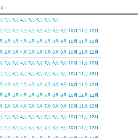
バー
月
2月
3月
4月
5月
6月
7月
8月
月
2月
3月
4月
5月
6月
7月
8月
9月
10月
11月
12月
月
2月
3月
4月
5月
6月
7月
8月
9月
10月
11月
12月
月
2月
3月
4月
5月
6月
7月
8月
9月
10月
11月
12月
月
2月
3月
4月
5月
6月
7月
8月
9月
10月
11月
12月
月
2月
3月
4月
5月
6月
7月
8月
9月
10月
11月
12月
月
2月
3月
4月
5月
6月
7月
8月
9月
10月
11月
12月
月
2月
3月
4月
5月
6月
7月
8月
9月
10月
11月
12月
月
2月
3月
4月
5月
6月
7月
8月
9月
10月
11月
12月
月
2月
3月
4月
5月
6月
7月
8月
9月
10月
11月
12月
月
2月
3月
4月
5月
6月
7月
8月
9月
10月
11月
12月