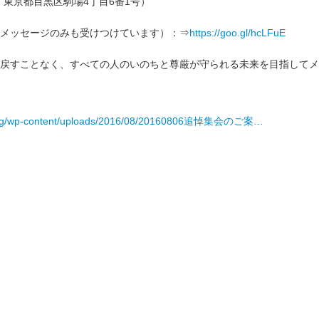
04 東京都目黒区駒場4丁目6番1号）
（メッセージのみも受けつけています）：⇒
https://goo.gl/hcLFuE
戻すことなく、すべての人のいのちと尊厳が守られる未来を目指してメ
n.org/wp-content/uploads/2016/08/20160806追悼集会のご案…