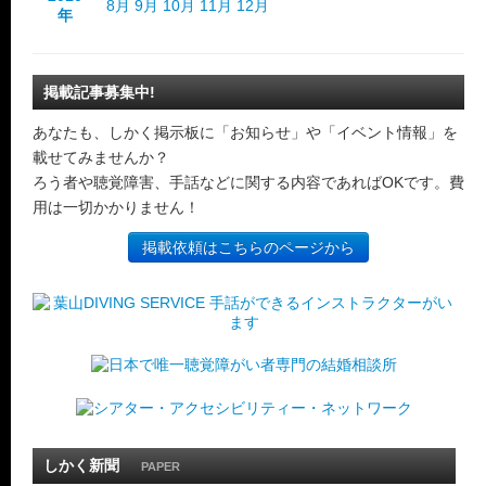
8月
9月
10月
11月
12月
年
掲載記事募集中!
あなたも、しかく掲示板に「お知らせ」や「イベント情報」を
載せてみませんか？
ろう者や聴覚障害、手話などに関する内容であればOKです。費
用は一切かかりません！
掲載依頼はこちらのページから
しかく新聞
PAPER