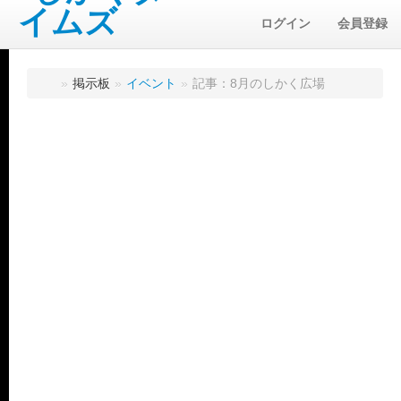
ログイン
会員登録
»
掲示板
»
イベント
»
記事：8月のしかく広場