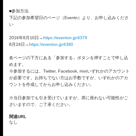
■参加方法
下記の参加希望日のページ（Eventn）より、お申し込みくださ
い
2016年8月10日→
https://eventon.jp/4379
8月24日→
https://eventon.jp/4380
各ページの下方にある「参加する」ボタンを押すことで申し込
めます。
※参加するには、Twitter, Facebook, mixiいずれかのアカウント
が必要です。お持ちでない方はお手数ですが、いずれかのアカ
ウントを作成してからお申し込みください。
※当日参加でも引き受けていますが、席に座れない可能性がご
ざいますので、ご了承ください。
関連URL
なし