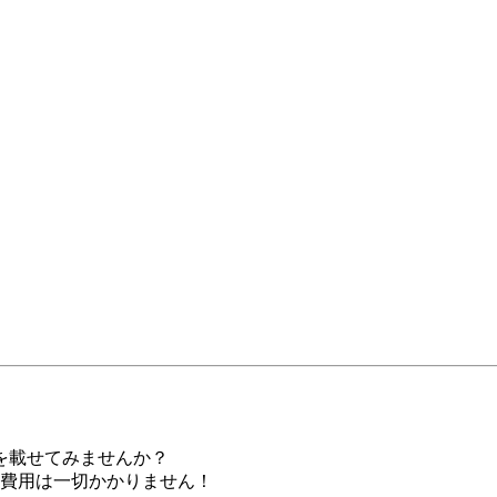
を載せてみませんか？
。費用は一切かかりません！