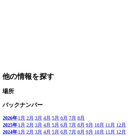
他の情報を探す
場所
バックナンバー
2026年
1月
2月
3月
4月
5月
6月
7月
8月
2025年
1月
2月
3月
4月
5月
6月
7月
8月
9月
10月
11月
12月
2024年
1月
2月
3月
4月
5月
6月
7月
8月
9月
10月
11月
12月