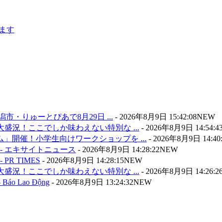
・りゅーとぴあで8月29日 ...
-
2026年8月9日 15:42:08
NEW
が大盛況！ここでしか味わえない特別な ...
-
2026年8月9日 14:54:4
開催！小学生向けワークショップを ...
-
2026年8月9日 14:40:
- エキサイトニュース
-
2026年8月9日 14:28:22
NEW
R TIMES
-
2026年8月9日 14:28:15
NEW
が大盛況！ここでしか味わえない特別な ...
-
2026年8月9日 14:26:2
Lao Động
-
2026年8月9日 13:24:32
NEW