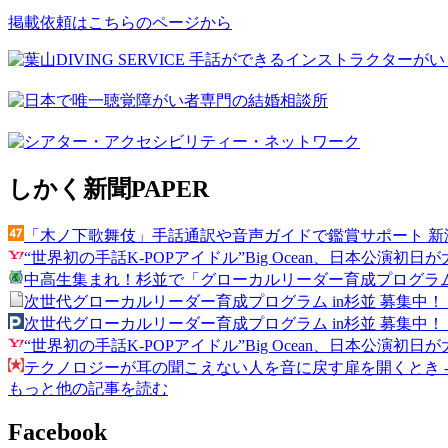
掲載依頼はこちらのページから
しかく新聞
PAPER
「木ノ下歌舞伎」手話通訳や音声ガイドで鑑賞サポート 新潟市
“世界初の手話K-POPアイドル”Big Ocean、日本公演初日
中高生集まれ！杉並で「グローカルリーダー育成プログラム」
次世代グローカルリーダー育成プログラム in杉並 募集中！ 
次世代グローカルリーダー育成プログラム in杉並 募集中！ - P
“世界初の手話K-POPアイドル”Big Ocean、日本公演初日
テクノロジーが耳の聞こえない人を音に戻す扉を開くとき - Báo 
もっと他の記事を読む
Facebook