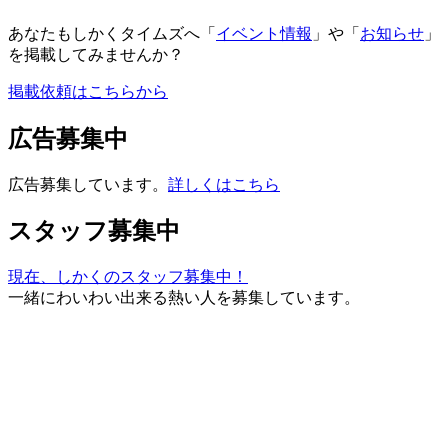
あなたもしかくタイムズへ「
イベント情報
」や「
お知らせ
」
を掲載してみませんか？
掲載依頼はこちらから
広告募集中
広告募集しています。
詳しくはこちら
スタッフ募集中
現在、しかくのスタッフ募集中！
一緒にわいわい出来る熱い人を募集しています。