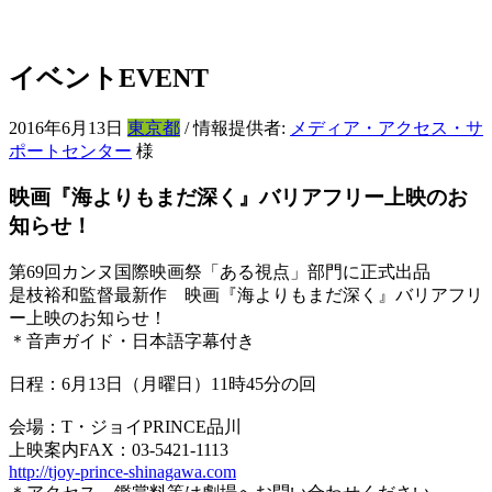
イベント
EVENT
2016年6月13日
東京都
/ 情報提供者:
メディア・アクセス・サ
ポートセンター
様
映画『海よりもまだ深く』バリアフリー上映のお
知らせ！
第69回カンヌ国際映画祭「ある視点」部門に正式出品
是枝裕和監督最新作 映画『海よりもまだ深く』バリアフリ
ー上映のお知らせ！
＊音声ガイド・日本語字幕付き
日程：6月13日（月曜日）11時45分の回
会場：T・ジョイPRINCE品川
上映案内FAX：03-5421-1113
http://tjoy-prince-shinagawa.com