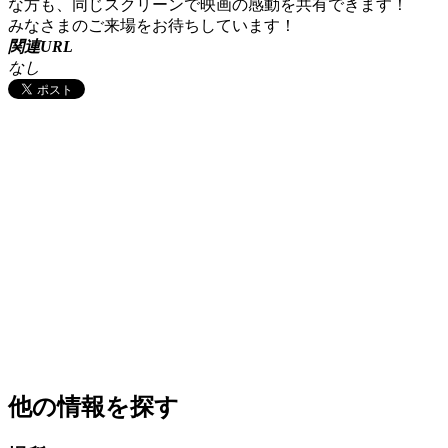
な方も、同じスクリーンで映画の感動を共有できます！
みなさまのご来場をお待ちしています！
関連URL
なし
他の情報を探す