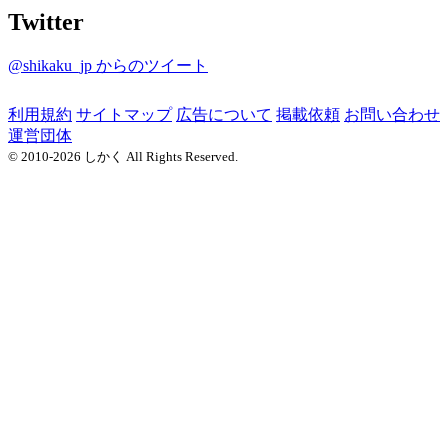
Twitter
@shikaku_jp からのツイート
利用規約
サイトマップ
広告について
掲載依頼
お問い合わせ
運営団体
© 2010-2026 しかく All Rights Reserved.