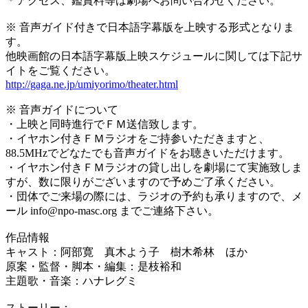
＊アクセス、鑑賞料等は劇場へお問い合わせください。
※ 音声ガイド付きで日本語字幕版を上映する形式となりま
す。
他映画館の日本語字幕版上映スケジュールに関しては下記サ
イトをご覧ください。
http://gaga.ne.jp/umiyorimo/theater.html
※ 音声ガイドについて
・上映と同時進行でＦＭ送信致します。
・イヤホン付きＦＭラジオをご持参いただきますと、
88.5MHzでどなたでも音声ガイドをお聴きいただけます。
・イヤホン付きＦＭラジオの貸し出しを劇場にて実施致しま
すが、数に限りがございますので予めご了承ください。
・団体でご来場の際には、ラジオの予約も承りますので、メ
ール info@npo-masc.org までご連絡下さい。
作品情報
キャスト：阿部寛 真木よう子 樹木希林 ほか
原案・監督・脚本・編集：是枝裕和
主題歌・音楽：ハナレグミ
ストーリー：