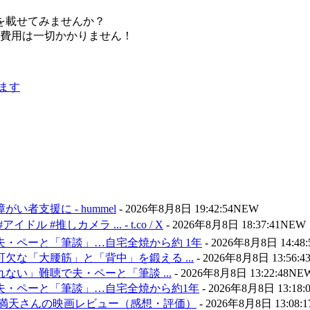
を載せてみませんか？
。費用は一切かかりません！
支援に - hummel
-
2026年8月8日 19:42:54
NEW
#推しカメラ ... - t.co / X
-
2026年8月8日 18:37:41
NEW
・ペーと「筆談」…自宅全焼から約 1年
-
2026年8月8日 14:48:
欠な「大腰筋」と「背中」を鍛える ...
-
2026年8月8日 13:56:4
い」難聴で夫・ペーと「筆談 ...
-
2026年8月8日 13:22:48
NE
夫・ペーと「筆談」…自宅全焼から約1年
-
2026年8月8日 13:18:
 満天さんの映画レビュー（感想・評価）
-
2026年8月8日 13:08:1