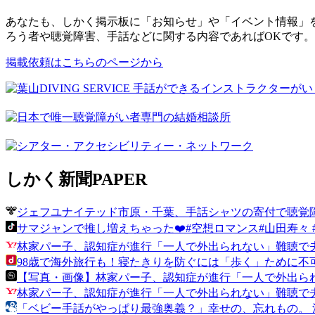
あなたも、しかく掲示板に「お知らせ」や「イベント情報」
ろう者や聴覚障害、手話などに関する内容であればOKです
掲載依頼はこちらのページから
しかく新聞
PAPER
ジェフユナイテッド市原・千葉、手話シャツの寄付で聴覚障がい者
サマジャンで推し増えちゃった❤️#空想ロマンス#山田寿々 #アイドル 
林家パー子、認知症が進行「一人で外出られない」難聴で夫
98歳で海外旅行も！寝たきりを防ぐには「歩く」ために不可
【写真・画像】林家パー子、認知症が進行「一人で外出られな
林家パー子、認知症が進行「一人で外出られない」難聴で
「ベビー手話がやっぱり最強奥義？」幸せの、忘れもの。