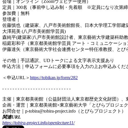
会場｜オンライン（Zoomウェビナー使用）
定員｜300名（事前申し込み制・先着順 ※定員になり次第
参加費｜無料
登壇者｜
佐藤慎也（建築家、八戸市美術館館長、日本大学理工学部建
大澤苑美 (八戸市美術館学芸員)
森純平(建築家/八戸市美術館設計者、東京藝術大学建築科助教、
稲庭彩和子（東京都美術館学芸員 アート・コミュニケーショ
伊藤達矢（東京藝術大学社会連携センター特任准教授、とび
その他｜手話通訳、UDトークによる文字表示支援あり
申込方法｜申込フォームに必要事項を入力の上お申込みくださ
＜申込URL＞
https://tobikan.jp/form/282
- - - - - - - - - - - - - - - - - - - - - - - - - - -
主催｜東京都美術館（公益財団法人東京都歴史文化財団）、
企画・運営｜東京都美術館×東京藝術大学「とびらプロジェ
お問合せ｜p-tobira@tobira-project.info（とびらプロジェクト）
関連URL
https://tobira-project.info/openlecture11/