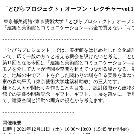
「とびらプロジェクト」オープン・レクチャーvol.1
東京都美術館×東京藝術大学「とびらプロジェクト」オープン・レ
『建築と美術館とコミュニケーション―お金で買えない「ギ
- - - - - - - - - - - - - - - - - - - - - - - - - - - - - - - - - -
「とびらプロジェクト」では、美術館をはじめとした文化施
いて、広く一般の方々と考える機会を設けたいと考え、「と
第11回となる今回は『建築と美術館とコミュニケーション―
モノを介して人々が時間や空間を超えてつながる場となる、
と、地域の中でアートを介した関わりの場を作る実践を重ね
家の森純平氏（東京藝術大学建築科助教）の三人です。
様々な人々が関わりを作ることを目指し、設計段階から建物
館での実践や開幕記念「ギフト、ギフト、」展を題材に、登
て、建築空間と活動の両方の視点から考えます。
- - - - - - - - - - - - - - - - - - - - - - - - - - -
開催概要
日時｜2021年12月11日（土）16:00〜18:00（15:45 受付開始）