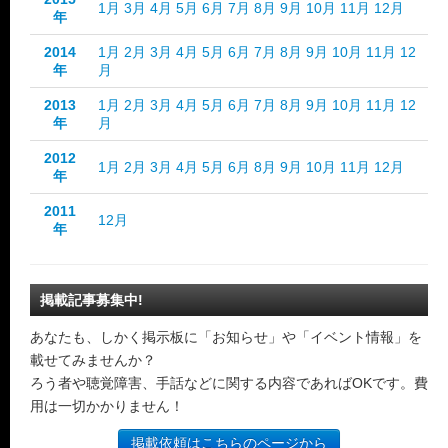
1月
3月
4月
5月
6月
7月
8月
9月
10月
11月
12月
年
2014
1月
2月
3月
4月
5月
6月
7月
8月
9月
10月
11月
12
年
月
2013
1月
2月
3月
4月
5月
6月
7月
8月
9月
10月
11月
12
年
月
2012
1月
2月
3月
4月
5月
6月
8月
9月
10月
11月
12月
年
2011
12月
年
掲載記事募集中!
あなたも、しかく掲示板に「お知らせ」や「イベント情報」を
載せてみませんか？
ろう者や聴覚障害、手話などに関する内容であればOKです。費
用は一切かかりません！
掲載依頼はこちらのページから