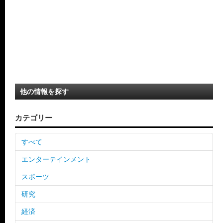
他の情報を探す
カテゴリー
すべて
エンターテインメント
スポーツ
研究
経済