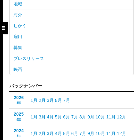
地域
海外
しかく
雇用
募集
プレスリリース
映画
バックナンバー
2026
1月
2月
3月
5月
7月
年
2025
1月
3月
4月
5月
6月
7月
8月
9月
10月
11月
12月
年
2024
1月
2月
3月
4月
5月
6月
7月
9月
10月
11月
12月
年