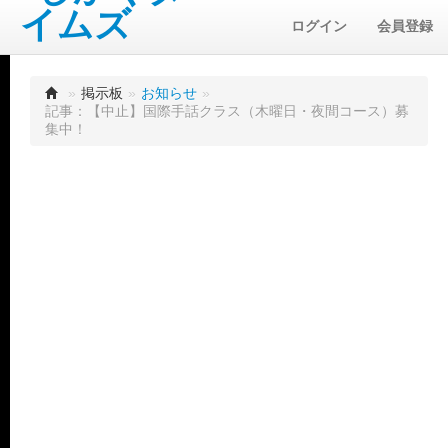
ログイン
会員登録
»
掲示板
»
お知らせ
»
記事：【中止】国際手話クラス（木曜日・夜間コース）募
集中！