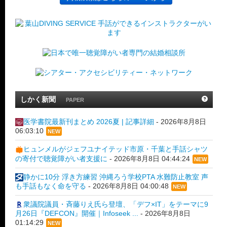
しかく新聞
PAPER
医学書院最新刊まとめ 2026夏 | 記事詳細
-
2026年8月8日
06:03:10
NEW
ヒュンメルがジェフユナイテッド市原・千葉と手話シャツ
の寄付で聴覚障がい者支援に
-
2026年8月8日 04:44:24
NEW
静かに10分 浮き方練習 沖縄ろう学校PTA 水難防止教室 声
も手話もなく命を守る
-
2026年8月8日 04:00:48
NEW
衆議院議員・斉藤りえ氏ら登壇、「デフ×IT」をテーマに9
月26日『DEFCON』開催｜Infoseek ...
-
2026年8月8日
01:14:29
NEW