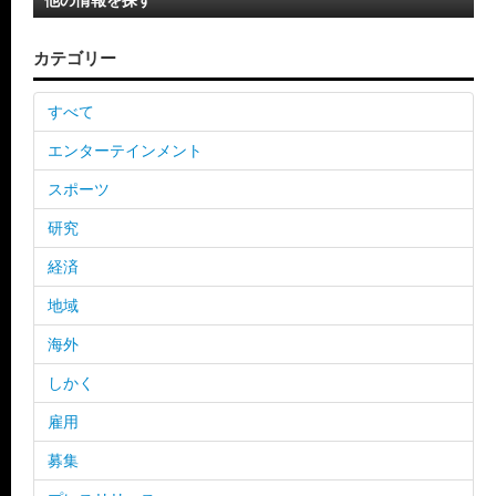
他の情報を探す
カテゴリー
すべて
エンターテインメント
スポーツ
研究
経済
地域
海外
しかく
雇用
募集