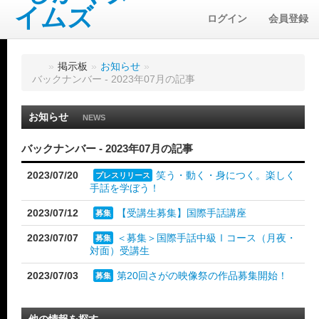
ログイン
会員登録
»
掲示板
»
お知らせ
»
バックナンバー - 2023年07月の記事
お知らせ
NEWS
バックナンバー - 2023年07月の記事
2023/07/20
笑う・動く・身につく。楽しく
プレスリリース
手話を学ぼう！
2023/07/12
【受講生募集】国際手話講座
募集
2023/07/07
＜募集＞国際手話中級Ⅰコース（月夜・
募集
対面）受講生
2023/07/03
第20回さがの映像祭の作品募集開始！
募集