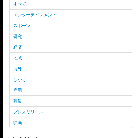
すべて
エンターテインメント
スポーツ
研究
経済
地域
海外
しかく
雇用
募集
プレスリリース
映画