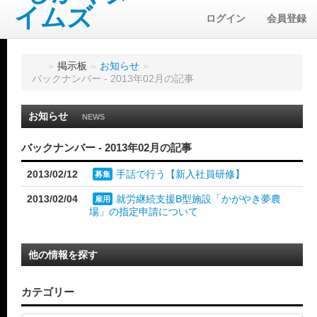
ログイン
会員登録
»
掲示板
»
お知らせ
»
バックナンバー - 2013年02月の記事
お知らせ
NEWS
バックナンバー - 2013年02月の記事
2013/02/12
手話で行う【新入社員研修】
募集
2013/02/04
就労継続支援B型施設「かがやき夢農
雇用
場」の指定申請について
他の情報を探す
カテゴリー