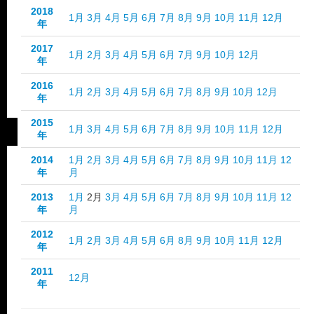
2018
1月
3月
4月
5月
6月
7月
8月
9月
10月
11月
12月
年
2017
1月
2月
3月
4月
5月
6月
7月
9月
10月
12月
年
2016
1月
2月
3月
4月
5月
6月
7月
8月
9月
10月
12月
年
2015
1月
3月
4月
5月
6月
7月
8月
9月
10月
11月
12月
年
2014
1月
2月
3月
4月
5月
6月
7月
8月
9月
10月
11月
12
年
月
2013
1月
2月
3月
4月
5月
6月
7月
8月
9月
10月
11月
12
年
月
2012
1月
2月
3月
4月
5月
6月
8月
9月
10月
11月
12月
年
2011
12月
年