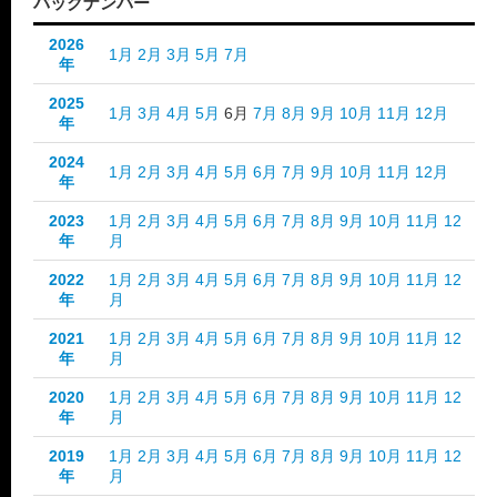
バックナンバー
2026
1月
2月
3月
5月
7月
年
2025
1月
3月
4月
5月
6月
7月
8月
9月
10月
11月
12月
年
2024
1月
2月
3月
4月
5月
6月
7月
9月
10月
11月
12月
年
2023
1月
2月
3月
4月
5月
6月
7月
8月
9月
10月
11月
12
年
月
2022
1月
2月
3月
4月
5月
6月
7月
8月
9月
10月
11月
12
年
月
2021
1月
2月
3月
4月
5月
6月
7月
8月
9月
10月
11月
12
年
月
2020
1月
2月
3月
4月
5月
6月
7月
8月
9月
10月
11月
12
年
月
2019
1月
2月
3月
4月
5月
6月
7月
8月
9月
10月
11月
12
年
月