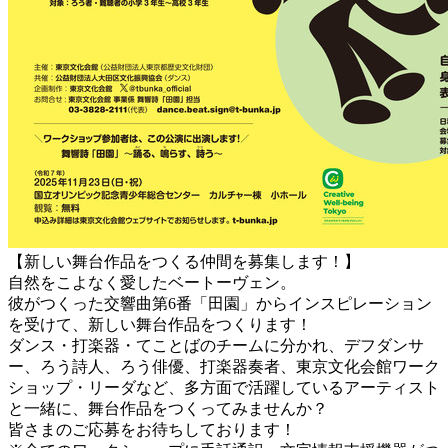
【新しい舞台作品をつくる仲間を募集します！】
自然をこよなく愛したベートーヴェン。
彼がつくった交響曲第6番「田園」からインスピレーション
を受けて、新しい舞台作品をつくります！
ダンス・打楽器・てことばのチームに分かれ、デフダンサ
ー、ろう詩人、ろう俳優、打楽器奏者、東京文化会館ワーク
ショップ・リーダなど、多方面で活躍しているアーティスト
と一緒に、舞台作品をつくってみませんか？
皆さまのご応募をお待ちしております！