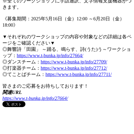
※全てのワークショップに手話通訳、文字情報支援機器がつ
きます。
《募集期間：2025年5月16日（金）12:00 ～6月20日（金）
18:00》
▼それぞれのワークショップの内容や対象などの詳細は各ペ
ージをご確認ください▼
◎舞響詩「田園」 ～踊る、鳴らす、詩(うた)う～ワークショ
ップ：
https://www.t-bunka.jp/info/27664/
◎ダンスチーム：
https://www.t-bunka.jp/info/27709/
◎打楽器チーム：
https://www.t-bunka.jp/info/27712/
◎てことばチーム：
https://www.t-bunka.jp/info/27711/
皆さまのご応募をお待ちしております！
関連URL
https://www.t-bunka.jp/info/27664/