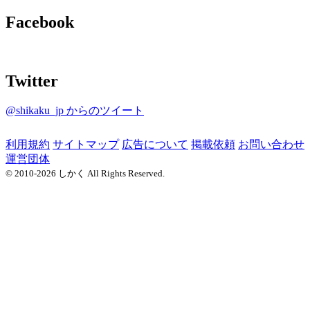
Facebook
Twitter
@shikaku_jp からのツイート
利用規約
サイトマップ
広告について
掲載依頼
お問い合わせ
運営団体
© 2010-2026 しかく All Rights Reserved.