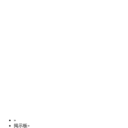
»
掲示板
»