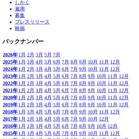
しかく
雇用
募集
プレスリリース
映画
バックナンバー
2026年
1月
2月
3月
5月
7月
2025年
1月
3月
4月
5月
6月
7月
8月
9月
10月
11月
12月
2024年
1月
2月
3月
4月
5月
6月
7月
9月
10月
11月
12月
2023年
1月
2月
3月
4月
5月
6月
7月
8月
9月
10月
11月
12月
2022年
1月
2月
3月
4月
5月
6月
7月
8月
9月
10月
11月
12月
2021年
1月
2月
3月
4月
5月
6月
7月
8月
9月
10月
11月
12月
2020年
1月
2月
3月
4月
5月
6月
7月
8月
9月
10月
11月
12月
2019年
1月
2月
3月
4月
5月
6月
7月
8月
9月
10月
11月
12月
2018年
1月
3月
4月
5月
6月
7月
8月
9月
10月
11月
12月
2017年
1月
2月
3月
4月
5月
6月
7月
9月
10月
12月
2016年
1月
2月
3月
4月
5月
6月
7月
8月
9月
10月
12月
2015年
1月
3月
4月
5月
6月
7月
8月
9月
10月
11月
12月