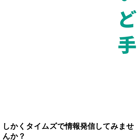
しかくタイムズで情報発信してみませ
んか？