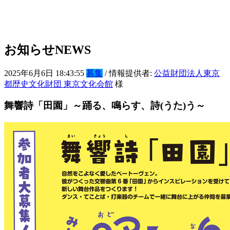
お知らせ
NEWS
2025年6月6日 18:43:55
募集
/ 情報提供者:
公益財団法人東京
都歴史文化財団 東京文化会館
様
舞響詩「田園」～踊る、鳴らす、詩(うた)う～