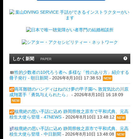
しかく新聞
PAPER
性的少数者の10代ろう者へ 多様な「性のあり方」紹介する
冊子発行 - 朝日新聞
-
2026年8月10日 17:38:53
NEW
両耳難聴のハンディはねのけ夢の甲子園へ 敦賀気比の川原
成翔選手「勇気与えられたら」
-
2026年8月10日 16:18:09
NEW
核廃絶の思い手話に込め 静岡県牧之原市で平和式典、元高
校生大使ら登壇 - 47NEWS
-
2026年8月10日 13:48:12
NEW
核廃絶の思い手話に込め 静岡県牧之原市で平和式典、元高
校生大使ら登壇 - 中日新聞
-
2026年8月10日 13:48:08
NEW