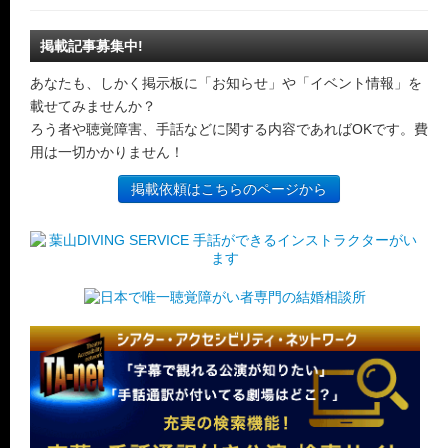
掲載記事募集中!
あなたも、しかく掲示板に「お知らせ」や「イベント情報」を
載せてみませんか？
ろう者や聴覚障害、手話などに関する内容であればOKです。費
用は一切かかりません！
掲載依頼はこちらのページから