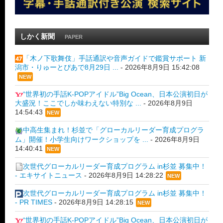
しかく新聞
PAPER
「木ノ下歌舞伎」手話通訳や音声ガイドで鑑賞サポート 新
潟市・りゅーとぴあで8月29日 ...
-
2026年8月9日 15:42:08
NEW
“世界初の手話K-POPアイドル”Big Ocean、日本公演初日が
大盛況！ここでしか味わえない特別な ...
-
2026年8月9日
14:54:43
NEW
中高生集まれ！杉並で「グローカルリーダー育成プログラ
ム」開催！小学生向けワークショップを ...
-
2026年8月9日
14:40:41
NEW
次世代グローカルリーダー育成プログラム in杉並 募集中！
- エキサイトニュース
-
2026年8月9日 14:28:22
NEW
次世代グローカルリーダー育成プログラム in杉並 募集中！
- PR TIMES
-
2026年8月9日 14:28:15
NEW
“世界初の手話K-POPアイドル”Big Ocean、日本公演初日が