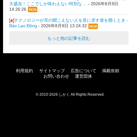
大盛況！ここでしか味わえない特別な ...
-
2026年8月9日
14:26:26
NEW
テクノロジーが耳の聞こえない人を音に戻す扉を開くとき -
Báo Lao Động
-
2026年8月9日 13:24:32
NEW
もっと他の記事を読む
利用規約
サイトマップ
広告について
掲載依頼
お問い合わせ
運営団体
© 2010-2026 しかく All Rights Reserved.