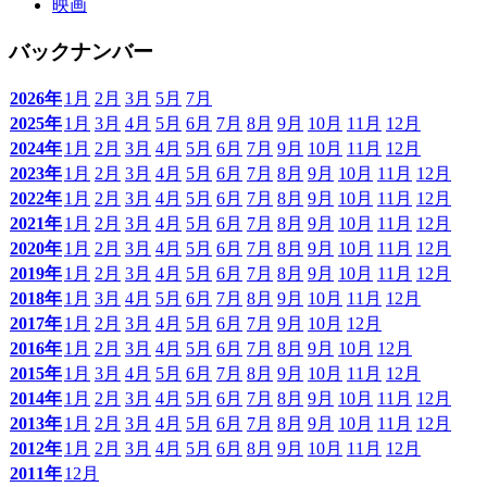
映画
バックナンバー
2026年
1月
2月
3月
5月
7月
2025年
1月
3月
4月
5月
6月
7月
8月
9月
10月
11月
12月
2024年
1月
2月
3月
4月
5月
6月
7月
9月
10月
11月
12月
2023年
1月
2月
3月
4月
5月
6月
7月
8月
9月
10月
11月
12月
2022年
1月
2月
3月
4月
5月
6月
7月
8月
9月
10月
11月
12月
2021年
1月
2月
3月
4月
5月
6月
7月
8月
9月
10月
11月
12月
2020年
1月
2月
3月
4月
5月
6月
7月
8月
9月
10月
11月
12月
2019年
1月
2月
3月
4月
5月
6月
7月
8月
9月
10月
11月
12月
2018年
1月
3月
4月
5月
6月
7月
8月
9月
10月
11月
12月
2017年
1月
2月
3月
4月
5月
6月
7月
9月
10月
12月
2016年
1月
2月
3月
4月
5月
6月
7月
8月
9月
10月
12月
2015年
1月
3月
4月
5月
6月
7月
8月
9月
10月
11月
12月
2014年
1月
2月
3月
4月
5月
6月
7月
8月
9月
10月
11月
12月
2013年
1月
2月
3月
4月
5月
6月
7月
8月
9月
10月
11月
12月
2012年
1月
2月
3月
4月
5月
6月
8月
9月
10月
11月
12月
2011年
12月