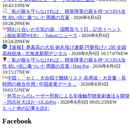
10:43:33
NEW
「私が親を守らなければ」 聴覚障害の親を持つCODA女
性 幼い頃に傷ついた周囲の言葉
-
2026年8月6日
10:28:29
NEW
関わり合いが元気の源 「国際盲ろう日」記念イベント
（福祉新聞WEB） - Yahoo!ニュース
-
2026年8月6日
10:24:20
NEW
【速報】厚真高の大垣 砲丸投げ連覇 円盤投げと2冠 全国
高校総体 - 北海道新聞デジタル
-
2026年8月6日 10:17:07
NEW
「私が親を守らなければ」 聴覚障害の親を持つCODA女
性 幼い頃に傷ついた周囲の言葉 | Hint-Pot
-
2026年8月6日
10:15:27
NEW
中国：「セミ」大合唱で難聴リスク 高周波・大音量・長
時間の複合作用 / 中国産業データ ...
-
2026年8月6日
10:03:51
NEW
外耳からのレーザー照射による非接触型聴覚刺激法を開発
－同志社大ほか | QLifePro
-
2026年8月6日 09:01:25
NEW
もっと他の記事を読む
Facebook