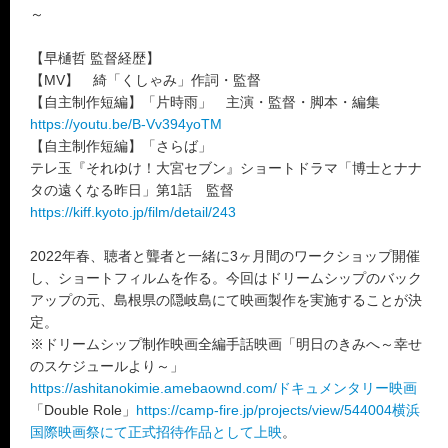
～
【早樋哲 監督経歴】
【MV】 綺「くしゃみ」作詞・監督
【自主制作短編】「片時雨」 主演・監督・脚本・編集
https://youtu.be/B-Vv394yoTM
【自主制作短編】「さらば」
テレ玉『それゆけ！大宮セブン』ショートドラマ「博士とナナ
タの遠くなる昨日」第1話 監督
https://kiff.kyoto.jp/film/detail/243
2022年春、聴者と聾者と一緒に3ヶ月間のワークショップ開催
し、ショートフィルムを作る。今回はドリームシップのバック
アップの元、島根県の隠岐島にて映画製作を実施することが決
定。
※ドリームシップ制作映画全編手話映画「明日のきみへ～幸せ
のスケジュールより～」
https://ashitanokimie.amebaownd.com/ドキュメンタリー映画
「Double Role」
https://camp-fire.jp/projects/view/544004横浜
国際映画祭にて正式招待作品として上映
。