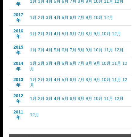
1月
3月
4月
5月
6月
7月
8月
9月
10月
11月
12月
年
2017
1月
2月
3月
4月
5月
6月
7月
9月
10月
12月
年
2016
1月
2月
3月
4月
5月
6月
7月
8月
9月
10月
12月
年
2015
1月
3月
4月
5月
6月
7月
8月
9月
10月
11月
12月
年
2014
1月
2月
3月
4月
5月
6月
7月
8月
9月
10月
11月
12
年
月
2013
1月
2月
3月
4月
5月
6月
7月
8月
9月
10月
11月
12
年
月
2012
1月
2月
3月
4月
5月
6月
8月
9月
10月
11月
12月
年
2011
12月
年