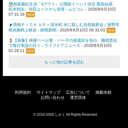
相葉雅紀主演『4アウト』公開前イベント決定 黒島結菜、
松本利夫、寺田ユースケら登壇 - ムビコレ
-
2026年8月10日
07:31:16
NEW
情報ＰＩＣＫ ＵＰ＝清水町 水に親しむ自然観察会／裾野市
映画無料上映会 - 静岡新聞
-
2026年8月10日 06:31:03
NEW
【画像】林家ペーが妻・パー子の後遺症を告白、難聴悪化
で毎日筆談の日々 - ライブドアニュース
-
2026年8月10日
01:28:11
NEW
もっと他の記事を読む
利用規約
サイトマップ
広告について
掲載依頼
お問い合わせ
運営団体
© 2010-2026 しかく All Rights Reserved.