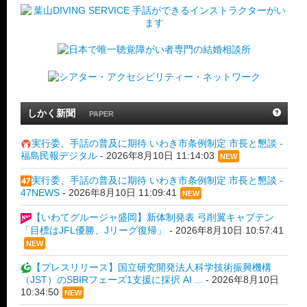
しかく新聞
PAPER
実行委、手話の普及に期待 いわき市条例制定 市長と懇談 -
福島民報デジタル
-
2026年8月10日 11:14:03
NEW
実行委、手話の普及に期待 いわき市条例制定 市長と懇談 -
47NEWS
-
2026年8月10日 11:09:41
NEW
【いわてグルージャ盛岡】新体制発表 弓削翼キャプテン
「目標はJFL優勝、Jリーグ復帰」
-
2026年8月10日 10:57:41
NEW
【プレスリリース】国立研究開発法人科学技術振興機構
（JST）のSBIRフェーズ1支援に採択 AI ...
-
2026年8月10日
10:34:50
NEW