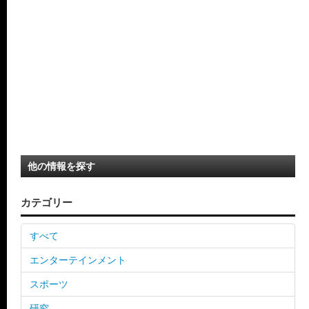
他の情報を探す
カテゴリー
すべて
エンターテインメント
スポーツ
研究