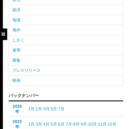
経済
地域
海外
しかく
雇用
募集
プレスリリース
映画
バックナンバー
2026
1月
2月
3月
5月
7月
年
2025
1月
3月
4月
5月
6月
7月
8月
9月
10月
11月
12月
年