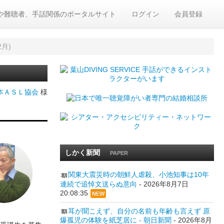
や難聴者、手話関係のポータルサイト
ログイン
会員登録
月)
本ＡＳＬ協会
様
しかく新聞
PAPER
関東大震災時の朝鮮人虐殺、小池知事は10年
連続で追悼文送らぬ意向
-
2026年8月7日
20:08:35
NEW
耳が聞こえず、自分の名前も年齢も言えず 原
爆孤児の体験を紙芝居に - 朝日新聞
-
2026年8月