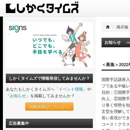
»
掲示板
お知らせ
N
＜募集＞202
しかくタイムズで情報発信してみませんか？
国際手話講座入
プである中級レ
あなたもしかくタイムズへ「
イベント情報
」や
目的：①国際手
「
お知らせ
」を掲載してみませんか？
向上。②国際手
り巻く情勢を知
掲載依頼はこちらから
文型を理解して
長い表現ができ
広告募集中
コースⅠクラス