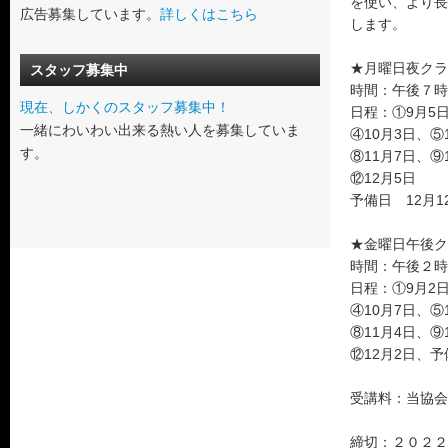
を使い、より長
広告募集しています。
詳しくはこちら
します。
★月曜日夜クラ
スタッフ募集中
時間：午後７時
現在、しかくのスタッフ募集中！
日程：①9月5日
一緒にわいわい出来る熱い人を募集していま
④10月3日、⑤
す。
⑧11月7日、⑨
⑫12月5日
予備日 12月1
★金曜日午後ク
時間：午後２時
日程：①9月2日
④10月7日、⑤
⑧11月4日、⑨
⑫12月2日、予
受講料：当協会会
締切：２０２２