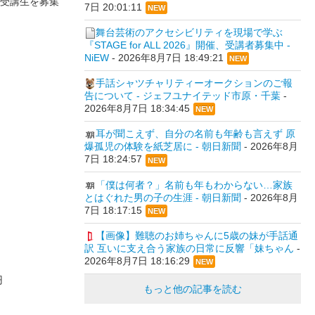
受講生を募集
7日 20:01:11
NEW
舞台芸術のアクセシビリティを現場で学ぶ
『STAGE for ALL 2026』開催、受講者募集中 -
NiEW
-
2026年8月7日 18:49:21
NEW
手話シャツチャリティーオークションのご報
告について - ジェフユナイテッド市原・千葉
-
2026年8月7日 18:34:45
NEW
耳が聞こえず、自分の名前も年齢も言えず 原
爆孤児の体験を紙芝居に - 朝日新聞
-
2026年8月
7日 18:24:57
NEW
「僕は何者？」名前も年もわからない…家族
とはぐれた男の子の生涯 - 朝日新聞
-
2026年8月
7日 18:17:15
NEW
【画像】難聴のお姉ちゃんに5歳の妹が手話通
訳 互いに支え合う家族の日常に反響「妹ちゃん
-
2026年8月7日 18:16:29
NEW
円
もっと他の記事を読む