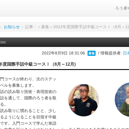
ろう者
»
お知らせ
»
記事：＜募集＞2022年度国際手話中級コースⅠ（8月～12
EWS
2022年8月9日 18:31:06
/ 情報提供者:
日
募集
2年度国際手話中級コースⅠ（8月～12月)
門コースが終わり、次のステッ
ベルを募集します。
話の読み取り技術・表現技術の
話を通して、国際のろう者を取
る。
読み取りに慣れることと、少し
るようになることを目指す中級
です。入門コースで学んだ単語