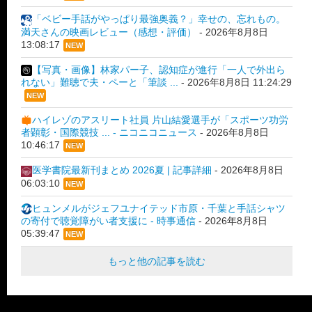
「ベビー手話がやっぱり最強奥義？」幸せの、忘れもの。
満天さんの映画レビュー（感想・評価）
-
2026年8月8日
13:08:17
NEW
【写真・画像】林家パー子、認知症が進行「一人で外出ら
れない」難聴で夫・ペーと「筆談 ...
-
2026年8月8日 11:24:29
NEW
ハイレゾのアスリート社員 片山結愛選手が「スポーツ功労
者顕彰・国際競技 ... - ニコニコニュース
-
2026年8月8日
10:46:17
NEW
医学書院最新刊まとめ 2026夏 | 記事詳細
-
2026年8月8日
06:03:10
NEW
ヒュンメルがジェフユナイテッド市原・千葉と手話シャツ
の寄付で聴覚障がい者支援に - 時事通信
-
2026年8月8日
05:39:47
NEW
もっと他の記事を読む