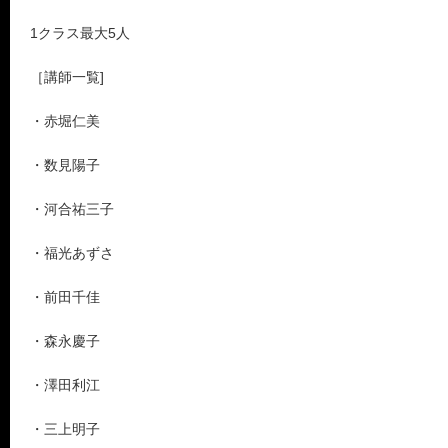
1クラス最大5人
［講師一覧]
・赤堀仁美
・数見陽子
・河合祐三子
・福光あずさ
・前田千佳
・森永慶子
・澤田利江
・三上明子