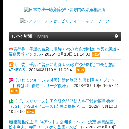
しかく新聞
PAPER
実行委、手話の普及に期待 いわき市条例制定 市長と懇談 -
福島民報デジタル
-
2026年8月10日 11:14:03
NEW
実行委、手話の普及に期待 いわき市条例制定 市長と懇談 -
47NEWS
-
2026年8月10日 11:09:41
NEW
【いわてグルージャ盛岡】新体制発表 弓削翼キャプテン
「目標はJFL優勝、Jリーグ復帰」
-
2026年8月10日 10:57:41
NEW
【プレスリリース】国立研究開発法人科学技術振興機構
（JST）のSBIRフェーズ1支援に採択 AI ...
-
2026年8月10日
10:34:50
NEW
相葉雅紀主演『4アウト』公開前イベント決定 黒島結菜、
松本利夫、寺田ユースケら登壇 - ムビコレ
-
2026年8月10日