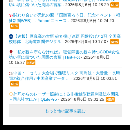
幼い頃に傷ついた周囲の言葉
-
2026年8月6日 10:28:29
NEW
関わり合いが元気の源 「国際盲ろう日」記念イベント（福
祉新聞WEB） - Yahoo!ニュース
-
2026年8月6日 10:24:20
NEW
【速報】厚真高の大垣 砲丸投げ連覇 円盤投げと2冠 全国高
校総体 - 北海道新聞デジタル
-
2026年8月6日 10:17:07
NEW
「私が親を守らなければ」 聴覚障害の親を持つCODA女性
幼い頃に傷ついた周囲の言葉 | Hint-Pot
-
2026年8月6日
10:15:27
NEW
中国：「セミ」大合唱で難聴リスク 高周波・大音量・長時
間の複合作用 / 中国産業データ ...
-
2026年8月6日 10:03:51
NEW
外耳からのレーザー照射による非接触型聴覚刺激法を開発
－同志社大ほか | QLifePro
-
2026年8月6日 09:01:25
NEW
もっと他の記事を読む