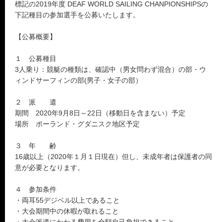
標記の2019年度 DEAF WORLD SAILING CHANPIONSHIPSの
下記種目の参加選手を公募いたします。
【公募概要】
１ 公募種目
3人乗り：競艇の種類は、確認中（男女問わず混合）の部・ウ
ィンドサーフィンの部(男子・女子の部）
２ 派 遣
期間 2020年9月8日～22日（移動日を含まない）予定
場所 ポーランド・グダニスク地区予定
３ 年 齢
16歳以上（2020年１月１日現在）但し、未成年者は保護者の同
意が必要となります。
４ 参加条件
・両耳55デジベル以上であること
・大会期間中の休暇が取れること