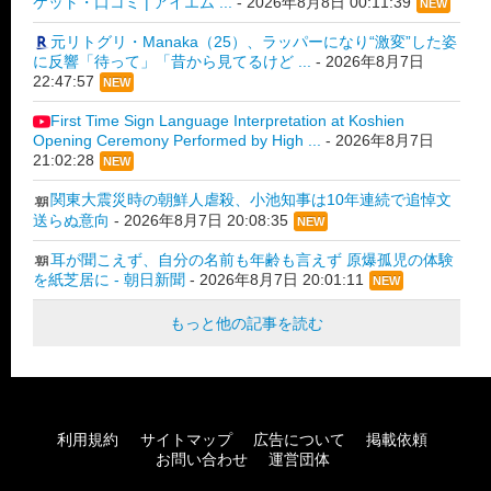
ケット・口コミ | アイエム ...
-
2026年8月8日 00:11:39
NEW
元リトグリ・Manaka（25）、ラッパーになり“激変”した姿
に反響「待って」「昔から見てるけど ...
-
2026年8月7日
22:47:57
NEW
First Time Sign Language Interpretation at Koshien
Opening Ceremony Performed by High ...
-
2026年8月7日
21:02:28
NEW
関東大震災時の朝鮮人虐殺、小池知事は10年連続で追悼文
送らぬ意向
-
2026年8月7日 20:08:35
NEW
耳が聞こえず、自分の名前も年齢も言えず 原爆孤児の体験
を紙芝居に - 朝日新聞
-
2026年8月7日 20:01:11
NEW
もっと他の記事を読む
利用規約
サイトマップ
広告について
掲載依頼
お問い合わせ
運営団体