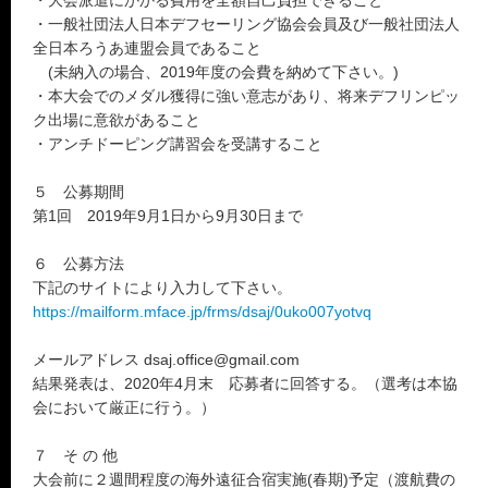
・大会派遣にかかる費用を全額自己負担できること
・一般社団法人日本デフセーリング協会会員及び一般社団法人
全日本ろうあ連盟会員であること
(未納入の場合、2019年度の会費を納めて下さい。)
・本大会でのメダル獲得に強い意志があり、将来デフリンピッ
ク出場に意欲があること
・アンチドーピング講習会を受講すること
５ 公募期間
第1回 2019年9月1日から9月30日まで
６ 公募方法
下記のサイトにより入力して下さい。
https://mailform.mface.jp/frms/dsaj/0uko007yotvq
メールアドレス dsaj.office@gmail.com
結果発表は、2020年4月末 応募者に回答する。（選考は本協
会において厳正に行う。）
７ そ の 他
大会前に２週間程度の海外遠征合宿実施(春期)予定（渡航費の