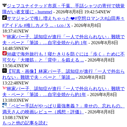
ジェフユナイテッド市原・千葉、手話シャツの寄付で聴覚
障がい者支援に - hummel
-
2026年8月8日 19:42:54
NEW
サマジャンで推し増えちゃった❤️#空想ロマンス#山田寿々
#アイドル #推しカメラ ... - t.co / X
-
2026年8月8日
18:37:41
NEW
林家パー子、認知症が進行「一人で外出られない」難聴で
夫・ペーと「筆談」…自宅全焼から約 1年
-
2026年8月8日
14:48:59
NEW
98歳で海外旅行も！寝たきりを防ぐには「歩く」ために不
可欠な「大腰筋」と「背中」を鍛える ...
-
2026年8月8日
13:56:43
NEW
【写真・画像】林家パー子、認知症が進行「一人で外出ら
れない」難聴で夫・ペーと「筆談 ...
-
2026年8月8日
13:22:48
NEW
林家パー子、認知症が進行「一人で外出られない」難聴で
夫・ペーと「筆談」…自宅全焼から約1年
-
2026年8月8日
13:18:03
NEW
「ベビー手話がやっぱり最強奥義？」幸せの、忘れもの。
満天さんの映画レビュー（感想・評価）
-
2026年8月8日
13:08:17
NEW
もっと他の記事を読む