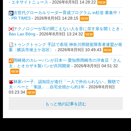
- エキサイトニュース
-
2026年8月9日 14:28:22
NEW
次世代グローカルリーダー育成プログラム in杉並 募集中！
- PR TIMES
-
2026年8月9日 14:28:15
NEW
テクノロジーが耳の聞こえない人を音に戻す扉を開くとき -
Báo Lao Động
-
2026年8月9日 13:24:32
NEW
トゥンクトゥンク 手話で表現 神奈川県聴覚障害者連盟が発
案〈横浜市保土ケ谷区〉
-
2026年8月9日 10:49:43
NEW
岡崎発のカレーパンが日本一 愛知県岡崎市の洋食店「さん
太」とオカザキ製パンが共同開発
-
2026年8月9日 04:51:32
NEW
林家パー子、認知症が進行「一人で外出られない」難聴で
夫・ペーと「筆談」…自宅全焼から約1年
-
2026年8月9日
03:23:34
NEW
もっと他の記事を読む