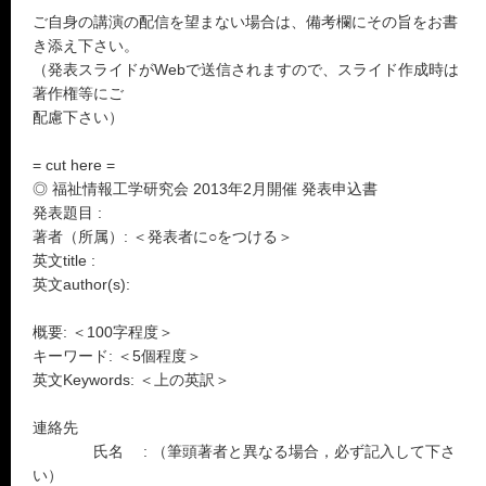
ご自身の講演の配信を望まない場合は、備考欄にその旨をお書
き添え下さい。
（発表スライドがWebで送信されますので、スライド作成時は
著作権等にご
配慮下さい）
= cut here =
◎ 福祉情報工学研究会 2013年2月開催 発表申込書
発表題目 :
著者（所属）: ＜発表者に○をつける＞
英文title :
英文author(s):
概要: ＜100字程度＞
キーワード: ＜5個程度＞
英文Keywords: ＜上の英訳＞
連絡先
氏名 : （筆頭著者と異なる場合，必ず記入して下さ
い）