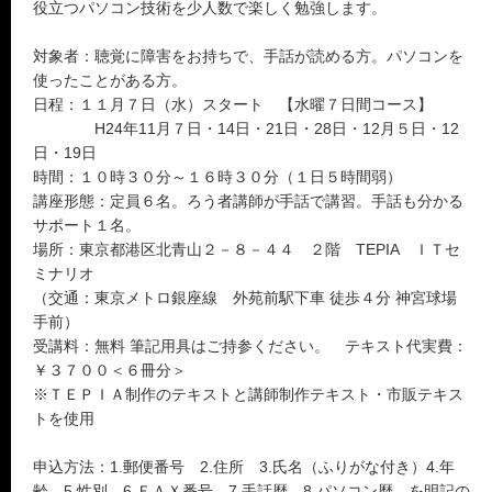
役立つパソコン技術を少人数で楽しく勉強します。
対象者：聴覚に障害をお持ちで、手話が読める方。パソコンを
使ったことがある方。
日程：１１月７日（水）スタート 【水曜７日間コース】
H24年11月７日・14日・21日・28日・12月５日・12
日・19日
時間：１０時３０分～１６時３０分（１日５時間弱）
講座形態：定員６名。ろう者講師が手話で講習。手話も分かる
サポート１名。
場所：東京都港区北青山２－８－４４ ２階 TEPIA ＩＴセ
ミナリオ
（交通：東京メトロ銀座線 外苑前駅下車 徒歩４分 神宮球場
手前）
受講料：無料 筆記用具はご持参ください。 テキスト代実費：
￥３７００＜６冊分＞
※ＴＥＰＩＡ制作のテキストと講師制作テキスト・市販テキス
トを使用
申込方法：1.郵便番号 2.住所 3.氏名（ふりがな付き）4.年
齢 5.性別 6.ＦＡＸ番号 7.手話歴 8.パソコン歴 を明記の