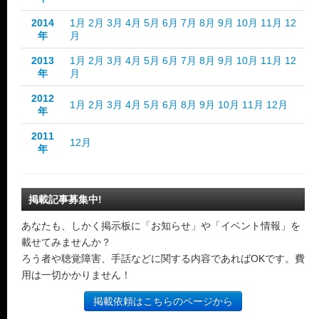
2014
1月
2月
3月
4月
5月
6月
7月
8月
9月
10月
11月
12
年
月
2013
1月
2月
3月
4月
5月
6月
7月
8月
9月
10月
11月
12
年
月
2012
1月
2月
3月
4月
5月
6月
8月
9月
10月
11月
12月
年
2011
12月
年
掲載記事募集中!
あなたも、しかく掲示板に「お知らせ」や「イベント情報」を
載せてみませんか？
ろう者や聴覚障害、手話などに関する内容であればOKです。費
用は一切かかりません！
掲載依頼はこちらのページから