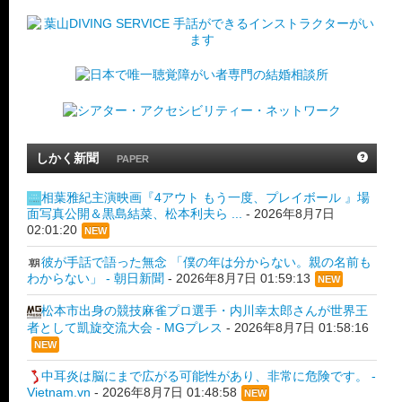
しかく新聞
PAPER
相葉雅紀主演映画『4アウト もう一度、プレイボール 』場
面写真公開＆黒島結菜、松本利夫ら ...
-
2026年8月7日
02:01:20
NEW
彼が手話で語った無念 「僕の年は分からない。親の名前も
わからない」 - 朝日新聞
-
2026年8月7日 01:59:13
NEW
松本市出身の競技麻雀プロ選手・内川幸太郎さんが世界王
者として凱旋交流大会 - MGプレス
-
2026年8月7日 01:58:16
NEW
中耳炎は脳にまで広がる可能性があり、非常に危険です。 -
Vietnam.vn
-
2026年8月7日 01:48:58
NEW