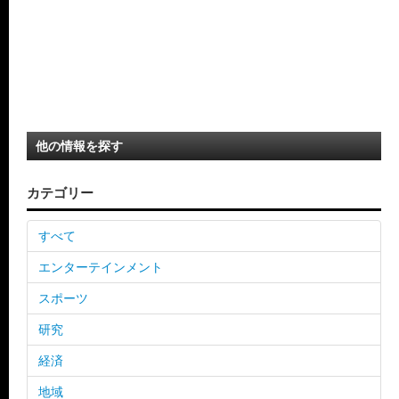
他の情報を探す
カテゴリー
すべて
エンターテインメント
スポーツ
研究
経済
地域