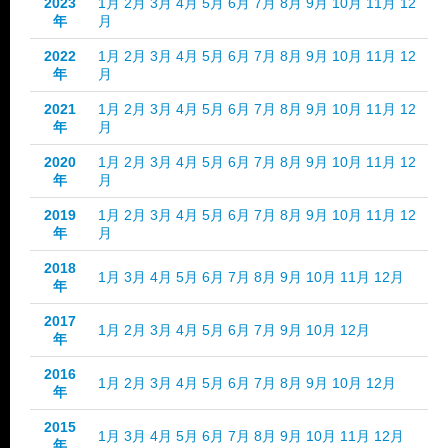
2023
1月
2月
3月
4月
5月
6月
7月
8月
9月
10月
11月
12
年
月
2022
1月
2月
3月
4月
5月
6月
7月
8月
9月
10月
11月
12
年
月
2021
1月
2月
3月
4月
5月
6月
7月
8月
9月
10月
11月
12
年
月
2020
1月
2月
3月
4月
5月
6月
7月
8月
9月
10月
11月
12
年
月
2019
1月
2月
3月
4月
5月
6月
7月
8月
9月
10月
11月
12
年
月
2018
1月
3月
4月
5月
6月
7月
8月
9月
10月
11月
12月
年
2017
1月
2月
3月
4月
5月
6月
7月
9月
10月
12月
年
2016
1月
2月
3月
4月
5月
6月
7月
8月
9月
10月
12月
年
2015
1月
3月
4月
5月
6月
7月
8月
9月
10月
11月
12月
年