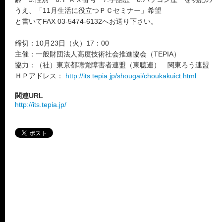
うえ、「11月生活に役立つＰＣセミナー」希望
と書いてFAX 03-5474-6132へお送り下さい。
締切：10月23日（火）17：00
主催：一般財団法人高度技術社会推進協会（TEPIA）
協力：（社）東京都聴覚障害者連盟（東聴連） 関東ろう連盟
ＨＰアドレス：
http://its.tepia.jp/shougai/choukakuict.html
関連URL
http://its.tepia.jp/