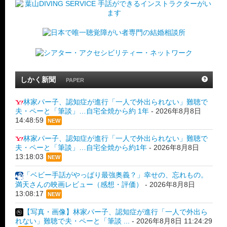
しかく新聞
PAPER
林家パー子、認知症が進行「一人で外出られない」難聴で
夫・ペーと「筆談」…自宅全焼から約 1年
-
2026年8月8日
14:48:59
NEW
林家パー子、認知症が進行「一人で外出られない」難聴で
夫・ペーと「筆談」…自宅全焼から約1年
-
2026年8月8日
13:18:03
NEW
「ベビー手話がやっぱり最強奥義？」幸せの、忘れもの。
満天さんの映画レビュー（感想・評価）
-
2026年8月8日
13:08:17
NEW
【写真・画像】林家パー子、認知症が進行「一人で外出ら
れない」難聴で夫・ペーと「筆談 ...
-
2026年8月8日 11:24:29