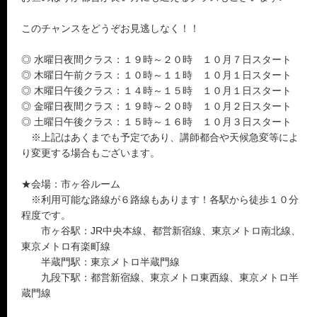
このチャンスをどうぞお見逃しなく！！
◎ 水曜日夜間クラス：１９時～２０時 １０月７日スタート
◎ 木曜日午前クラス：１０時～１１時 １０月１日スタート
◎ 木曜日午後クラス：１４時～１５時 １０月１日スタート
◎ 金曜日夜間クラス：１９時～２０時 １０月２日スタート
◎ 土曜日午後クラス：１５時～１６時 １０月３日スタート
※上記はあくまでも予定であり、講師都合や天候急変等によ
り変更する場合もございます。
★会場：市ヶ谷ルーム
※利用可能な路線が６路線もあります！各駅から徒歩１０分
程度です。
市ヶ谷駅：JR中央本線、都営新宿線、東京メトロ南北線、
東京メトロ有楽町線
半蔵門駅：東京メトロ半蔵門線
九段下駅：都営新宿線、東京メトロ東西線、東京メトロ半
蔵門線