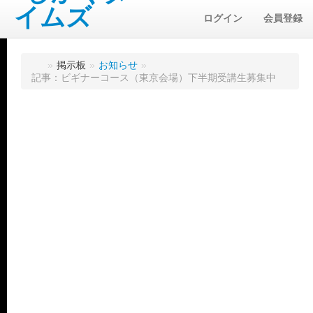
ログイン
会員登録
»
掲示板
»
お知らせ
»
記事：ビギナーコース（東京会場）下半期受講生募集中