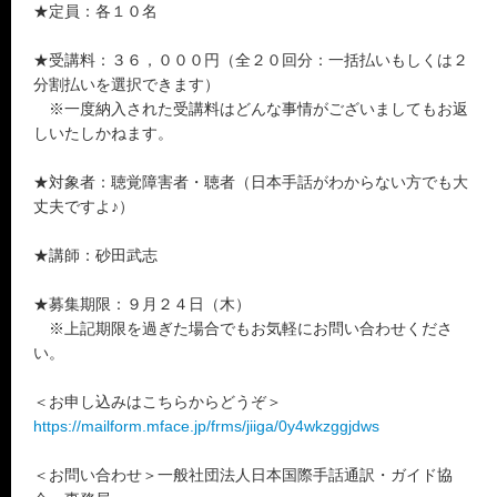
★定員：各１０名
★受講料：３６，０００円（全２０回分：一括払いもしくは２
分割払いを選択できます）
※一度納入された受講料はどんな事情がございましてもお返
しいたしかねます。
★対象者：聴覚障害者・聴者（日本手話がわからない方でも大
丈夫ですよ♪）
★講師：砂田武志
★募集期限：９月２４日（木）
※上記期限を過ぎた場合でもお気軽にお問い合わせくださ
い。
＜お申し込みはこちらからどうぞ＞
https://mailform.mface.jp/frms/jiiga/0y4wkzggjdws
＜お問い合わせ＞一般社団法人日本国際手話通訳・ガイド協