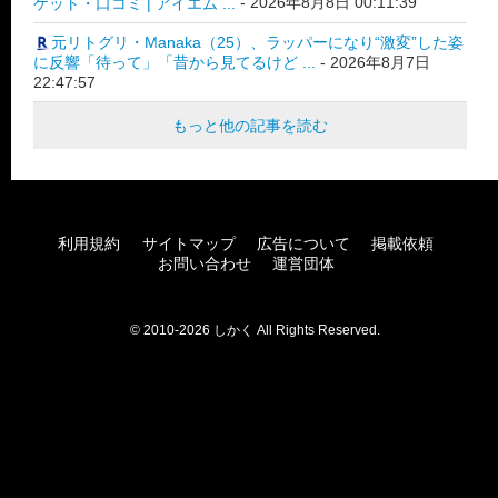
ケット・口コミ | アイエム ...
-
2026年8月8日 00:11:39
元リトグリ・Manaka（25）、ラッパーになり“激変”した姿
に反響「待って」「昔から見てるけど ...
-
2026年8月7日
22:47:57
もっと他の記事を読む
利用規約
サイトマップ
広告について
掲載依頼
お問い合わせ
運営団体
© 2010-2026 しかく All Rights Reserved.