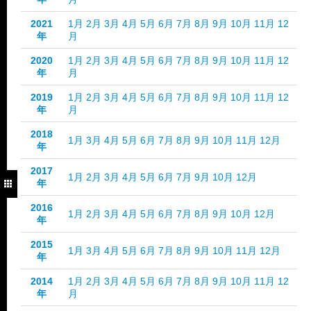
2021
1月
2月
3月
4月
5月
6月
7月
8月
9月
10月
11月
12
年
月
2020
1月
2月
3月
4月
5月
6月
7月
8月
9月
10月
11月
12
年
月
2019
1月
2月
3月
4月
5月
6月
7月
8月
9月
10月
11月
12
年
月
2018
1月
3月
4月
5月
6月
7月
8月
9月
10月
11月
12月
年
2017
1月
2月
3月
4月
5月
6月
7月
9月
10月
12月
年
2016
1月
2月
3月
4月
5月
6月
7月
8月
9月
10月
12月
年
2015
1月
3月
4月
5月
6月
7月
8月
9月
10月
11月
12月
年
2014
1月
2月
3月
4月
5月
6月
7月
8月
9月
10月
11月
12
年
月