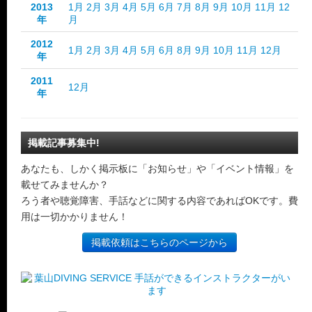
2013
1月
2月
3月
4月
5月
6月
7月
8月
9月
10月
11月
12
年
月
2012
1月
2月
3月
4月
5月
6月
8月
9月
10月
11月
12月
年
2011
12月
年
掲載記事募集中!
あなたも、しかく掲示板に「お知らせ」や「イベント情報」を
載せてみませんか？
ろう者や聴覚障害、手話などに関する内容であればOKです。費
用は一切かかりません！
掲載依頼はこちらのページから