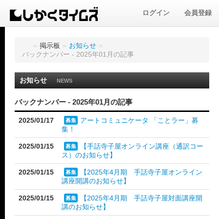
ログイン
会員登録
»
掲示板
»
お知らせ
»
バックナンバー - 2025年01月の記事
お知らせ
NEWS
バックナンバー - 2025年01月の記事
2025/01/17
アートコミュニケータ 「ことラー」募
募集
集！
2025/01/15
【手話寺子屋オンライン講座（通訳コー
募集
ス）のお知らせ】
2025/01/15
【2025年4月期 手話寺子屋オンライン
募集
講座開講のお知らせ】
2025/01/15
【2025年4月期 手話寺子屋対面講座開
募集
講のお知らせ】