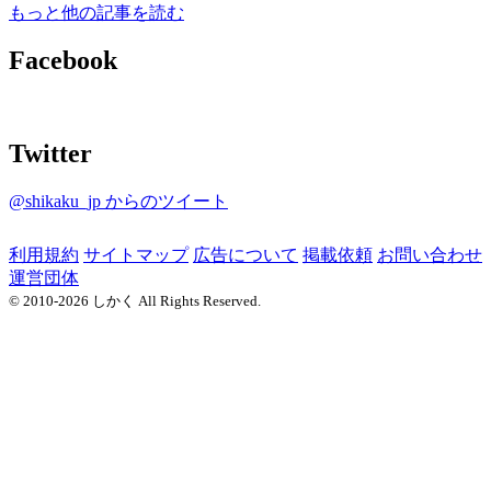
もっと他の記事を読む
Facebook
Twitter
@shikaku_jp からのツイート
利用規約
サイトマップ
広告について
掲載依頼
お問い合わせ
運営団体
© 2010-2026 しかく All Rights Reserved.