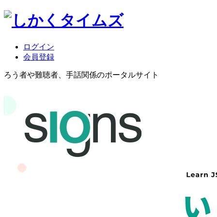
ログイン
会員登録
ろう者や難聴者、手話関係のポータルサイト