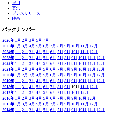
雇用
募集
プレスリリース
映画
バックナンバー
2026年
1月
2月
3月
5月
7月
2025年
1月
3月
4月
5月
6月
7月
8月
9月
10月
11月
12月
2024年
1月
2月
3月
4月
5月
6月
7月
9月
10月
11月
12月
2023年
1月
2月
3月
4月
5月
6月
7月
8月
9月
10月
11月
12月
2022年
1月
2月
3月
4月
5月
6月
7月
8月
9月
10月
11月
12月
2021年
1月
2月
3月
4月
5月
6月
7月
8月
9月
10月
11月
12月
2020年
1月
2月
3月
4月
5月
6月
7月
8月
9月
10月
11月
12月
2019年
1月
2月
3月
4月
5月
6月
7月
8月
9月
10月
11月
12月
2018年
1月
3月
4月
5月
6月
7月
8月
9月
10月
11月
12月
2017年
1月
2月
3月
4月
5月
6月
7月
9月
10月
12月
2016年
1月
2月
3月
4月
5月
6月
7月
8月
9月
10月
12月
2015年
1月
3月
4月
5月
6月
7月
8月
9月
10月
11月
12月
2014年
1月
2月
3月
4月
5月
6月
7月
8月
9月
10月
11月
12月