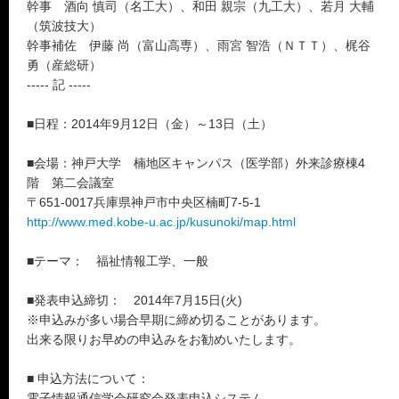
幹事 酒向 慎司（名工大）、和田 親宗（九工大）、若月 大輔
（筑波技大）
幹事補佐 伊藤 尚（富山高専）、雨宮 智浩（ＮＴＴ）、梶谷
勇（産総研）
----- 記 -----
■日程：2014年9月12日（金）～13日（土）
■会場：神戸大学 楠地区キャンパス（医学部）外来診療棟4
階 第二会議室
〒651-0017兵庫県神戸市中央区楠町7-5-1
http://www.med.kobe-u.ac.jp/kusunoki/map.html
■テーマ： 福祉情報工学、一般
■発表申込締切： 2014年7月15日(火)
※申込みが多い場合早期に締め切ることがあります。
出来る限りお早めの申込みをお勧めいたします。
■ 申込方法について：
電子情報通信学会研究会発表申込システム