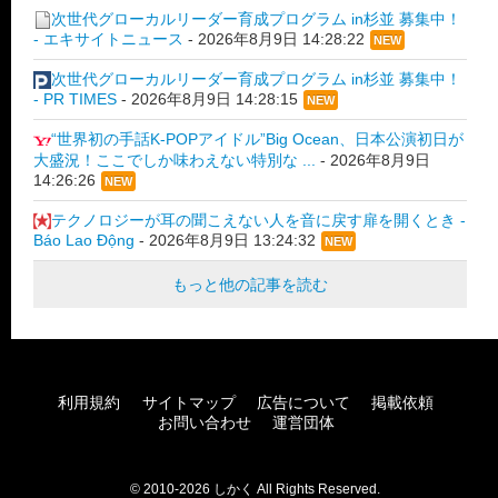
次世代グローカルリーダー育成プログラム in杉並 募集中！
- エキサイトニュース
-
2026年8月9日 14:28:22
NEW
次世代グローカルリーダー育成プログラム in杉並 募集中！
- PR TIMES
-
2026年8月9日 14:28:15
NEW
“世界初の手話K-POPアイドル”Big Ocean、日本公演初日が
大盛況！ここでしか味わえない特別な ...
-
2026年8月9日
14:26:26
NEW
テクノロジーが耳の聞こえない人を音に戻す扉を開くとき -
Báo Lao Động
-
2026年8月9日 13:24:32
NEW
もっと他の記事を読む
利用規約
サイトマップ
広告について
掲載依頼
お問い合わせ
運営団体
© 2010-2026 しかく All Rights Reserved.