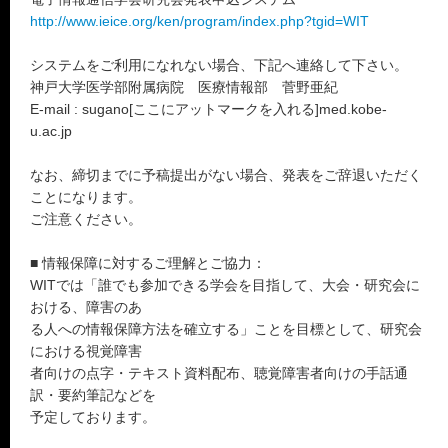
http://www.ieice.org/ken/program/index.php?tgid=WIT
システムをご利用になれない場合、下記へ連絡して下さい。
神戸大学医学部附属病院 医療情報部 菅野亜紀
E-mail : sugano[ここにアットマークを入れる]med.kobe-
u.ac.jp
なお、締切までに予稿提出がない場合、発表をご辞退いただく
ことになります。
ご注意ください。
■ 情報保障に対するご理解とご協力：
WITでは「誰でも参加できる学会を目指して、大会・研究会に
おける、障害のあ
る人への情報保障方法を確立する」ことを目標として、研究会
における視覚障害
者向けの点字・テキスト資料配布、聴覚障害者向けの手話通
訳・要約筆記などを
予定しております。