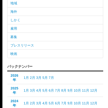
地域
海外
しかく
雇用
募集
プレスリリース
映画
バックナンバー
2026
1月
2月
3月
5月
7月
年
2025
1月
3月
4月
5月
6月
7月
8月
9月
10月
11月
12月
年
2024
1月
2月
3月
4月
5月
6月
7月
9月
10月
11月
12月
年