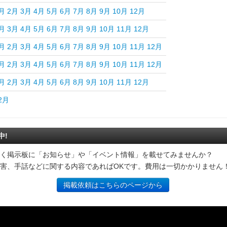
月
2月
3月
4月
5月
6月
7月
8月
9月
10月
12月
月
3月
4月
5月
6月
7月
8月
9月
10月
11月
12月
月
2月
3月
4月
5月
6月
7月
8月
9月
10月
11月
12月
月
2月
3月
4月
5月
6月
7月
8月
9月
10月
11月
12月
月
2月
3月
4月
5月
6月
8月
9月
10月
11月
12月
2月
中!
く掲示板に「お知らせ」や「イベント情報」を載せてみませんか？
害、手話などに関する内容であればOKです。費用は一切かかりません
掲載依頼はこちらのページから