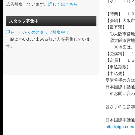
（水）、２月２
広告募集しています。
詳しくはこちら
【時間】 １９
【会場】大阪市
スタッフ募集中
【最寄駅】
現在、しかくのスタッフ募集中！
①大阪市営地
一緒にわいわい出来る熱い人を募集していま
②大阪市営地
す。
※地図は、お
【受講料】 １
【定員】 １５
【申込期限】 
【申込先】
受講希望の方は
日本国際手話通訳・
※お問い合わ
皆さまのご参加
日本国際手話通
http://jiiga.com/