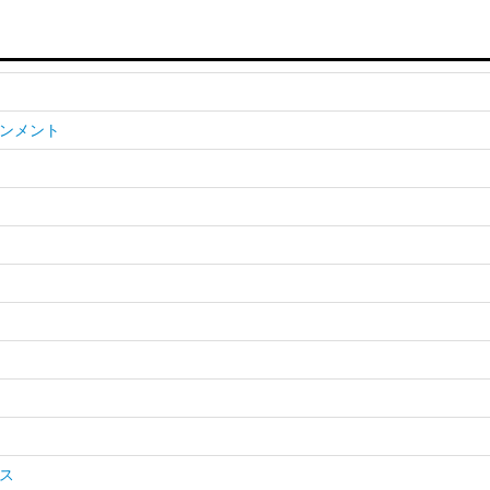
ンメント
ス