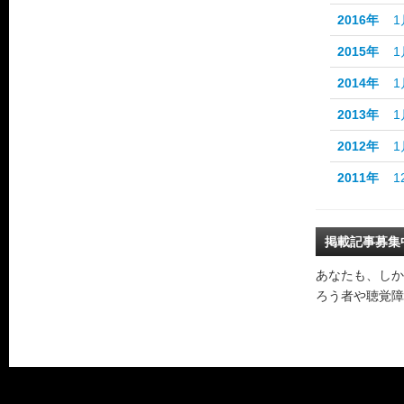
2016年
1
2015年
1
2014年
1
2013年
1
2012年
1
2011年
1
掲載記事募集
あなたも、しか
ろう者や聴覚障