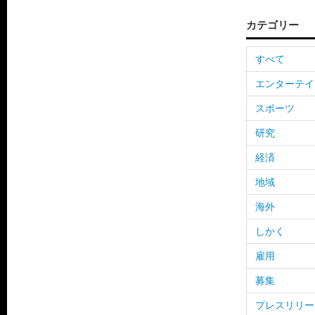
カテゴリー
すべて
エンターテイ
スポーツ
研究
経済
地域
海外
しかく
雇用
募集
プレスリリー