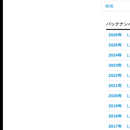
映画
バックナン
2026年
1
2025年
1
2024年
1
2023年
1
2022年
1
2021年
1
2020年
1
2019年
1
2018年
1
2017年
1