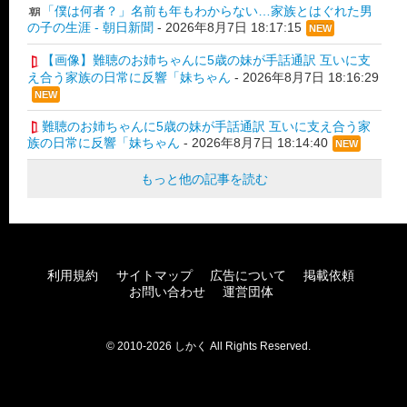
「僕は何者？」名前も年もわからない…家族とはぐれた男
の子の生涯 - 朝日新聞
-
2026年8月7日 18:17:15
NEW
【画像】難聴のお姉ちゃんに5歳の妹が手話通訳 互いに支
え合う家族の日常に反響「妹ちゃん
-
2026年8月7日 18:16:29
NEW
難聴のお姉ちゃんに5歳の妹が手話通訳 互いに支え合う家
族の日常に反響「妹ちゃん
-
2026年8月7日 18:14:40
NEW
もっと他の記事を読む
利用規約
サイトマップ
広告について
掲載依頼
お問い合わせ
運営団体
© 2010-2026 しかく All Rights Reserved.