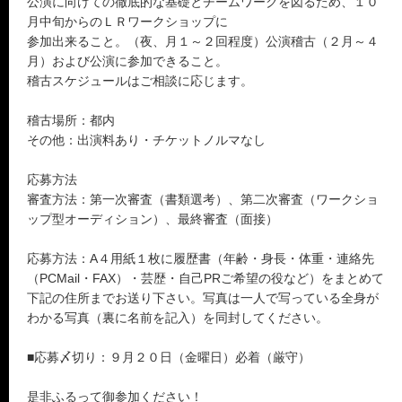
公演に向けての徹底的な基礎とチームワークを図るため、１０
月中旬からのＬＲワークショップに
参加出来ること。（夜、月１～２回程度）公演稽古（２月～４
月）および公演に参加できること。
稽古スケジュールはご相談に応じます。
稽古場所：都内
その他：出演料あり・チケットノルマなし
応募方法
審査方法：第一次審査（書類選考）、第二次審査（ワークショ
ップ型オーディション）、最終審査（面接）
応募方法：A４用紙１枚に履歴書（年齢・身長・体重・連絡先
（PCMail・FAX）・芸歴・自己PRご希望の役など）をまとめて
下記の住所までお送り下さい。写真は一人で写っている全身が
わかる写真（裏に名前を記入）を同封してください。
■応募〆切り：９月２０日（金曜日）必着（厳守）
是非ふるって御参加ください！