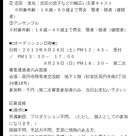
② 忠臣・道化・忠臣の息子などの幅広い主要キャスト
※対象年齢：１８歳～６０歳まで男女 聾者・聴者（健聴
者）
③アンサンブル
※対象年齢：１８歳～４０歳まで男女 聾者・聴者（健聴者）
■□オーディション日程■□
日程：２０１３年９月２８日（土）PM１２：４５～ 受付
／ PM１３：３０～ １７：００
９月２９日（日）PM１８：３０～ 第二次
審査通過者のみ面接
会場：高円寺障害者交流館 地下１階（杉並区高円寺南2丁目
24番18号）
参加料：千円（第二次審査参加者のみ、当日お支払い下さい）
応募資格
■□条件□■
所属劇団、プロダクション不問。（ただし、個人としての参加
になります。）
国籍不問。手話力不問。芝居に情熱のある方。