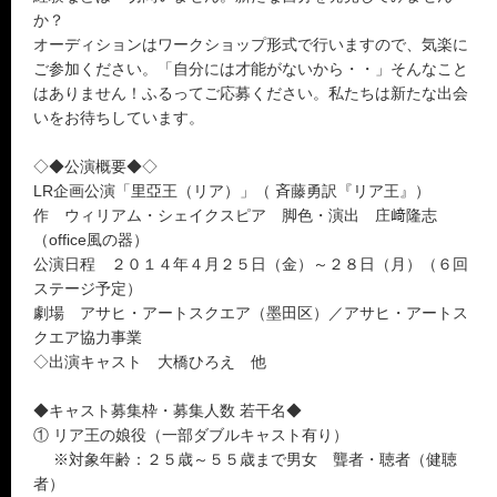
か？
オーディションはワークショップ形式で行いますので、気楽に
ご参加ください。「自分には才能がないから・・」そんなこと
はありません！ふるってご応募ください。私たちは新たな出会
いをお待ちしています。
◇◆公演概要◆◇
LR企画公演「里亞王（リア）」（ 斉藤勇訳『リア王』）
作 ウィリアム・シェイクスピア 脚色・演出 庄﨑隆志
（office風の器）
公演日程 ２０１４年４月２５日（金）～２８日（月）（６回
ステージ予定）
劇場 アサヒ・アートスクエア（墨田区）／アサヒ・アートス
クエア協力事業
◇出演キャスト 大橋ひろえ 他
◆キャスト募集枠・募集人数 若干名◆
① リア王の娘役（一部ダブルキャスト有り）
※対象年齢：２５歳～５５歳まで男女 聾者・聴者（健聴
者）