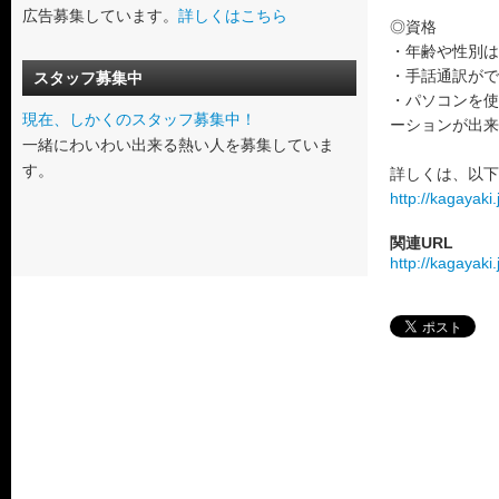
広告募集しています。
詳しくはこちら
◎資格
・年齢や性別は
・手話通訳がで
スタッフ募集中
・パソコンを使
現在、しかくのスタッフ募集中！
ーションが出来
一緒にわいわい出来る熱い人を募集していま
す。
詳しくは、以下
http://kagayak
関連URL
http://kagayak