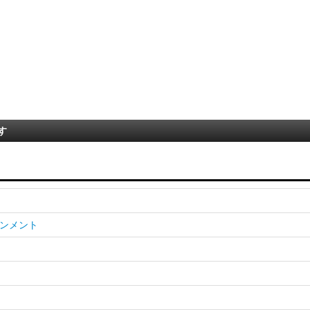
す
ンメント