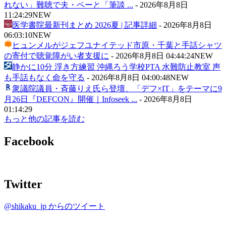
れない」難聴で夫・ペーと「筆談 ...
-
2026年8月8日
11:24:29
NEW
医学書院最新刊まとめ 2026夏 | 記事詳細
-
2026年8月8日
06:03:10
NEW
ヒュンメルがジェフユナイテッド市原・千葉と手話シャツ
の寄付で聴覚障がい者支援に
-
2026年8月8日 04:44:24
NEW
静かに10分 浮き方練習 沖縄ろう学校PTA 水難防止教室 声
も手話もなく命を守る
-
2026年8月8日 04:00:48
NEW
衆議院議員・斉藤りえ氏ら登壇、「デフ×IT」をテーマに9
月26日『DEFCON』開催｜Infoseek ...
-
2026年8月8日
01:14:29
もっと他の記事を読む
Facebook
Twitter
@shikaku_jp からのツイート