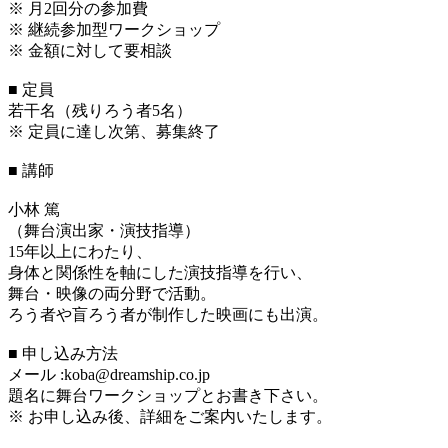
※ 月2回分の参加費
※ 継続参加型ワークショップ
※ 金額に対して要相談
■ 定員
若干名（残りろう者5名）
※ 定員に達し次第、募集終了
■ 講師
小林 篤
（舞台演出家・演技指導）
15年以上にわたり、
身体と関係性を軸にした演技指導を行い、
舞台・映像の両分野で活動。
ろう者や盲ろう者が制作した映画にも出演。
■ 申し込み方法
メール :koba@dreamship.co.jp
題名に舞台ワークショップとお書き下さい。
※ お申し込み後、詳細をご案内いたします。