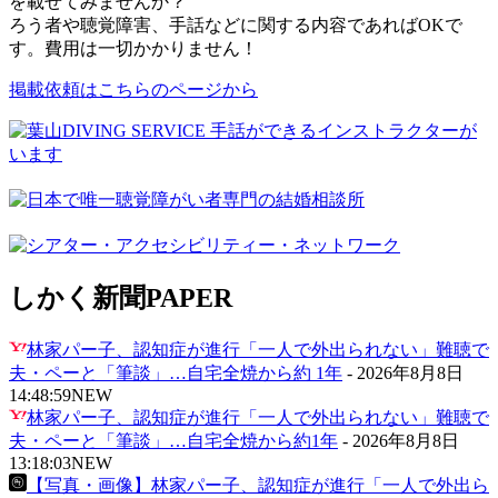
を載せてみませんか？
ろう者や聴覚障害、手話などに関する内容であればOKで
す。費用は一切かかりません！
掲載依頼はこちらのページから
しかく新聞
PAPER
林家パー子、認知症が進行「一人で外出られない」難聴で
夫・ペーと「筆談」…自宅全焼から約 1年
-
2026年8月8日
14:48:59
NEW
林家パー子、認知症が進行「一人で外出られない」難聴で
夫・ペーと「筆談」…自宅全焼から約1年
-
2026年8月8日
13:18:03
NEW
【写真・画像】林家パー子、認知症が進行「一人で外出ら