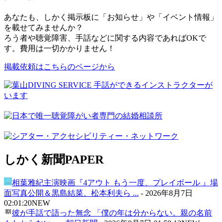
あなたも、しかく掲示板に「お知らせ」や「イベント情報」
を載せてみませんか？
ろう者や聴覚障害、手話などに関する内容であればOKで
す。費用は一切かかりません！
掲載依頼はこちらのページから
しかく新聞
PAPER
相葉雅紀主演映画『4アウト もう一度、プレイボール 』場
面写真公開＆黒島結菜、松本利夫ら ...
-
2026年8月7日
02:01:20
NEW
彼が手話で語った無念 「僕の年は分からない。親の名前