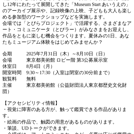
し12年にわたって展開してきた「Museum Start あいうえの」
のアーカイブ展示や、記録映像の上映、子どもも大人も楽し
める参加型のワークショップなどを実施します。
会場では「とびらプロジェクト」で活躍する、さまざまなア
ート・コミュニケータ（とびラー）がみなさまをお迎えし、
作品をともに楽しむ機会をつくります。夏休みの1日、あな
たもミュージアム体験をはじめてみませんか？
会期 2025年7月31日（木）～8月10日（日）
会場 東京都美術館 ロビー階 第3公募展示室
休室日 8月4日（月）
開室時間 9:30～17:30（入室は閉室の30分前まで）
観覧料 無料
主催 東京都美術館（公益財団法人東京都歴史文化財
団）
【アクセシビリティ情報】
・視覚に障害のある方が、触って鑑賞できる作品がありま
す。
・絵画の作品で、触図の用意があるものがあります。
・筆談、UDトークができます。