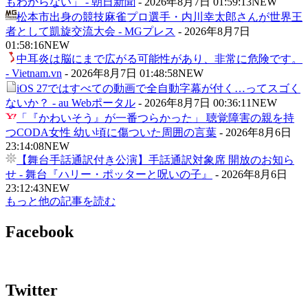
もわからない」 - 朝日新聞
-
2026年8月7日 01:59:13
NEW
松本市出身の競技麻雀プロ選手・内川幸太郎さんが世界王
者として凱旋交流大会 - MGプレス
-
2026年8月7日
01:58:16
NEW
中耳炎は脳にまで広がる可能性があり、非常に危険です。
- Vietnam.vn
-
2026年8月7日 01:48:58
NEW
iOS 27ではすべての動画で全自動字幕が付く…ってスゴく
ないか？ - au Webポータル
-
2026年8月7日 00:36:11
NEW
「『かわいそう』が一番つらかった」 聴覚障害の親を持
つCODA女性 幼い頃に傷ついた周囲の言葉
-
2026年8月6日
23:14:08
NEW
【舞台手話通訳付き公演】手話通訳対象席 開放のお知ら
せ - 舞台『ハリー・ポッターと呪いの子』
-
2026年8月6日
23:12:43
NEW
もっと他の記事を読む
Facebook
Twitter