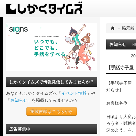
»
掲示板
お知らせ
N
20
【手話寺子屋
しかくタイムズで情報発信してみませんか？
【手話寺子屋 
知らせ】
あなたもしかくタイムズへ「
イベント情報
」や
「
お知らせ
」を掲載してみませんか？
お客様各位
掲載依頼はこちらから
日頃より大変お
ろう者・難聴者
広告募集中
深めよう」を、