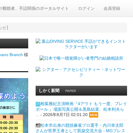
や難聴者、手話関係のポータルサイト
ログイン
会員登録
らせ】
ano Branch
様
しかく新聞
PAPER
相葉雅紀主演映画『4アウト もう一度、プレイ
ボール 』場面写真公開＆黒島結菜、松本利夫ら
...
-
2026年8月7日 02:01:20
NEW
松本市出身の競技麻雀プロ選手・内川幸太郎
さんが世界王者として凱旋交流大会 - MGプレス