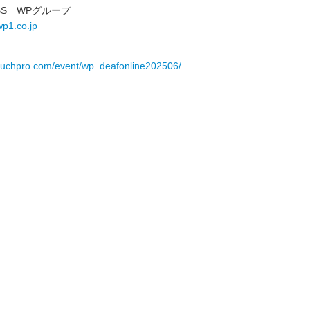
BS WPグループ
wp1.co.jp
kuchpro.com/event/wp_deafonline202506/