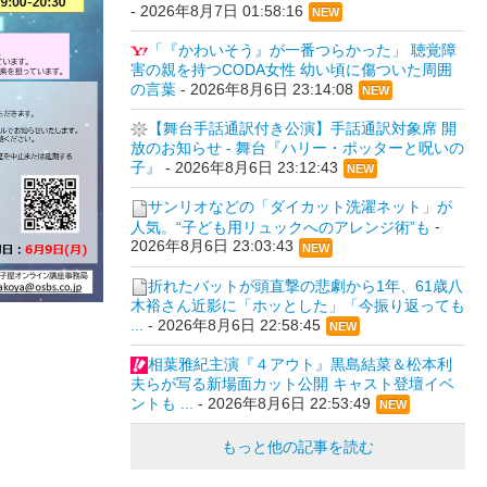
-
2026年8月7日 01:58:16
NEW
「『かわいそう』が一番つらかった」 聴覚障
害の親を持つCODA女性 幼い頃に傷ついた周囲
の言葉
-
2026年8月6日 23:14:08
NEW
【舞台手話通訳付き公演】手話通訳対象席 開
放のお知らせ - 舞台『ハリー・ポッターと呪いの
子』
-
2026年8月6日 23:12:43
NEW
サンリオなどの「ダイカット洗濯ネット」が
人気。“子ども用リュックへのアレンジ術”も
-
2026年8月6日 23:03:43
NEW
折れたバットが頭直撃の悲劇から1年、61歳八
木裕さん近影に「ホッとした」「今振り返っても
...
-
2026年8月6日 22:58:45
NEW
相葉雅紀主演『４アウト』黒島結菜＆松本利
夫らが写る新場面カット公開 キャスト登壇イベ
ントも ...
-
2026年8月6日 22:53:49
NEW
もっと他の記事を読む