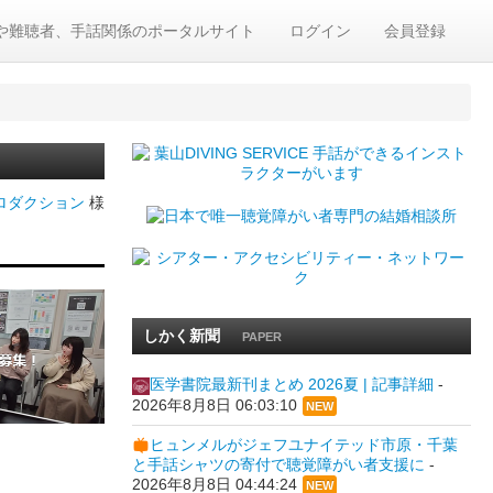
や難聴者、手話関係のポータルサイト
ログイン
会員登録
プロダクション
様
しかく新聞
PAPER
医学書院最新刊まとめ 2026夏 | 記事詳細
-
2026年8月8日 06:03:10
NEW
ヒュンメルがジェフユナイテッド市原・千葉
と手話シャツの寄付で聴覚障がい者支援に
-
2026年8月8日 04:44:24
NEW