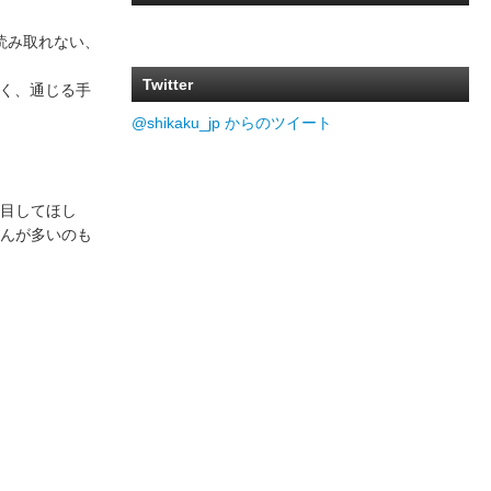
読み取れない、
Twitter
高く、通じる手
@shikaku_jp からのツイート
目してほし
んが多いのも