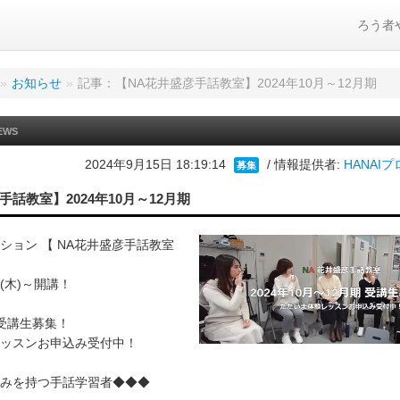
ろう者
»
お知らせ
»
記事：【NA花井盛彦手話教室】2024年10月～12月期
EWS
2024年9月15日 18:19:14
/ 情報提供者:
HANAI
募集
手話教室】2024年10月～12月期
クション 【 NA花井盛彦手話教室
日(木)～開講！
 受講生募集！
ッスンお申込み受付中！
みを持つ手話学習者◆◆◆