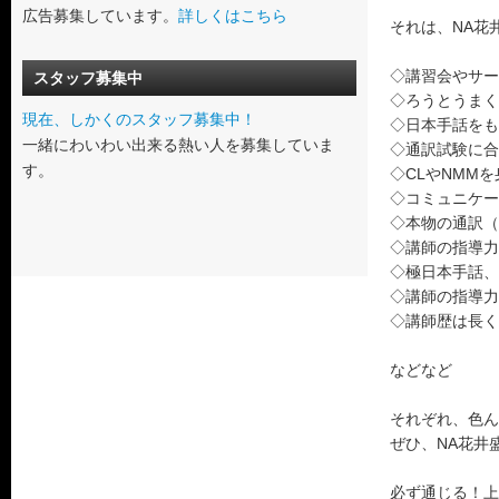
広告募集しています。
詳しくはこちら
それは、NA花
◇講習会やサー
スタッフ募集中
◇ろうとうまく
現在、しかくのスタッフ募集中！
◇日本手話をも
一緒にわいわい出来る熱い人を募集していま
◇通訳試験に合
す。
◇CLやNMM
◇コミュニケー
◇本物の通訳（
◇講師の指導力
◇極日本手話、
◇講師の指導力
◇講師歴は長く
などなど
それぞれ、色ん
ぜひ、NA花井
必ず通じる！上