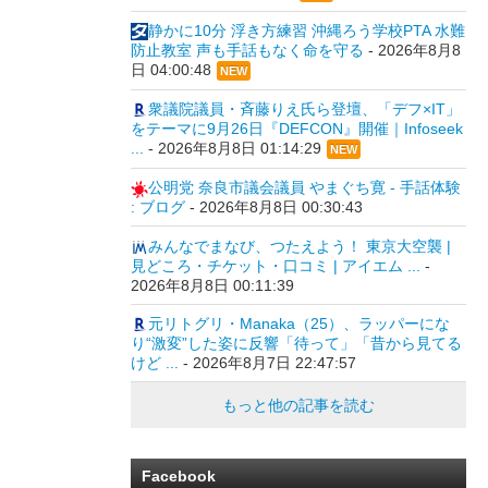
静かに10分 浮き方練習 沖縄ろう学校PTA 水難
防止教室 声も手話もなく命を守る
-
2026年8月8
日 04:00:48
NEW
衆議院議員・斉藤りえ氏ら登壇、「デフ×IT」
をテーマに9月26日『DEFCON』開催｜Infoseek
...
-
2026年8月8日 01:14:29
NEW
公明党 奈良市議会議員 やまぐち寛 - 手話体験
: ブログ
-
2026年8月8日 00:30:43
みんなでまなび、つたえよう！ 東京大空襲 |
見どころ・チケット・口コミ | アイエム ...
-
2026年8月8日 00:11:39
元リトグリ・Manaka（25）、ラッパーにな
り“激変”した姿に反響「待って」「昔から見てる
けど ...
-
2026年8月7日 22:47:57
もっと他の記事を読む
Facebook