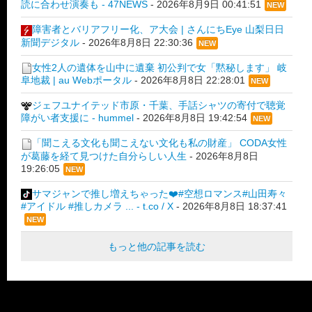
読に合わせ演奏も - 47NEWS
-
2026年8月9日 00:41:51
NEW
障害者とバリアフリー化、ア大会 | さんにちEye 山梨日日
新聞デジタル
-
2026年8月8日 22:30:36
NEW
女性2人の遺体を山中に遺棄 初公判で女「黙秘します」 岐
阜地裁 | au Webポータル
-
2026年8月8日 22:28:01
NEW
ジェフユナイテッド市原・千葉、手話シャツの寄付で聴覚
障がい者支援に - hummel
-
2026年8月8日 19:42:54
NEW
「聞こえる文化も聞こえない文化も私の財産」 CODA女性
が葛藤を経て見つけた自分らしい人生
-
2026年8月8日
19:26:05
NEW
サマジャンで推し増えちゃった❤️#空想ロマンス#山田寿々
#アイドル #推しカメラ ... - t.co / X
-
2026年8月8日 18:37:41
NEW
もっと他の記事を読む