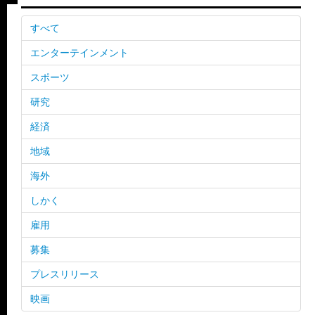
すべて
エンターテインメント
スポーツ
研究
経済
地域
海外
しかく
雇用
募集
プレスリリース
映画