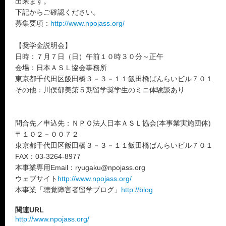
出来ます。
下記からご確認ください。
募集要項：
http://www.npojass.org/
【奨学金説明会】
日時：７月７日（日）午前１０時３０分～正午
会場：日本ＡＳＬ協会事務所
東京都千代田区飯田橋３－３－１１飯田橋ばんらいビル７０１
その他：川俣郁美第５期留学奨学生のミニ体験談あり
問合先／申込先：ＮＰＯ法人日本ＡＳＬ協会(本事業実施団体)
〒１０２－００７２
東京都千代田区飯田橋３－３－１１飯田橋ばんらいビル７０１
FAX：03-3264-8977
本事業専用Email：ryugaku@npojass.org
ウェブサイト
http://www.npojass.org/
本事業「聴覚障害者留学ブログ」
http://blog
関連URL
http://www.npojass.org/