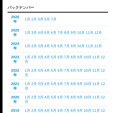
バックナンバー
2026
1月
2月
3月
5月
7月
年
2025
1月
3月
4月
5月
6月
7月
8月
9月
10月
11月
12月
年
2024
1月
2月
3月
4月
5月
6月
7月
9月
10月
11月
12月
年
2023
1月
2月
3月
4月
5月
6月
7月
8月
9月
10月
11月
12
年
月
2022
1月
2月
3月
4月
5月
6月
7月
8月
9月
10月
11月
12
年
月
2021
1月
2月
3月
4月
5月
6月
7月
8月
9月
10月
11月
12
年
月
2020
1月
2月
3月
4月
5月
6月
7月
8月
9月
10月
11月
12
年
月
2019
1月
2月
3月
4月
5月
6月
7月
8月
9月
10月
11月
12