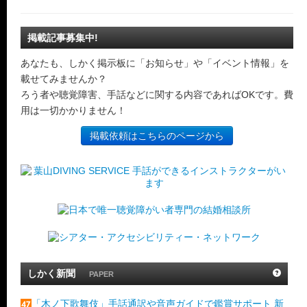
掲載記事募集中!
あなたも、しかく掲示板に「お知らせ」や「イベント情報」を
載せてみませんか？
ろう者や聴覚障害、手話などに関する内容であればOKです。費
用は一切かかりません！
掲載依頼はこちらのページから
しかく新聞
PAPER
「木ノ下歌舞伎」手話通訳や音声ガイドで鑑賞サポート 新