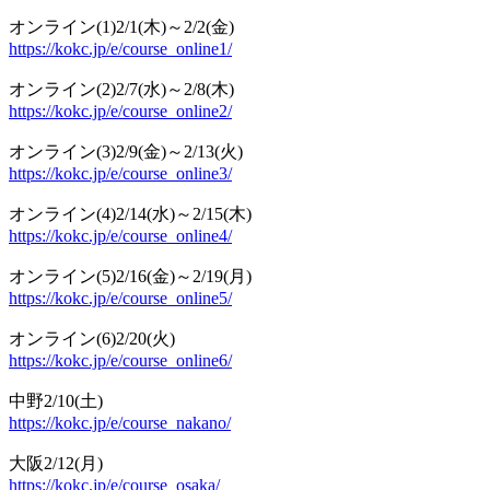
オンライン(1)2/1(木)～2/2(金)
https://kokc.jp/e/course_online1/
オンライン(2)2/7(水)～2/8(木)
https://kokc.jp/e/course_online2/
オンライン(3)2/9(金)～2/13(火)
https://kokc.jp/e/course_online3/
オンライン(4)2/14(水)～2/15(木)
https://kokc.jp/e/course_online4/
オンライン(5)2/16(金)～2/19(月)
https://kokc.jp/e/course_online5/
オンライン(6)2/20(火)
https://kokc.jp/e/course_online6/
中野2/10(土)
https://kokc.jp/e/course_nakano/
大阪2/12(月)
https://kokc.jp/e/course_osaka/