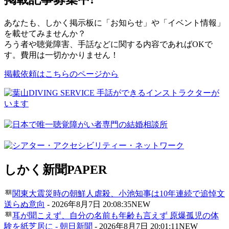
あなたも、しかく掲示板に「お知らせ」や「イベント情報」
を載せてみませんか？
ろう者や聴覚障害、手話などに関する内容であればOKで
す。費用は一切かかりません！
掲載依頼はこちらのページから
しかく新聞
PAPER
関東大震災時の朝鮮人虐殺、小池知事は10年連続で追悼文
送らぬ意向
-
2026年8月7日 20:08:35
NEW
耳が聞こえず、自分の名前も年齢も言えず 原爆孤児の体
験を紙芝居に - 朝日新聞
-
2026年8月7日 20:01:11
NEW