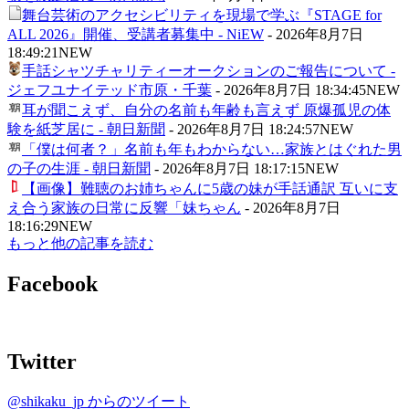
舞台芸術のアクセシビリティを現場で学ぶ『STAGE for
ALL 2026』開催、受講者募集中 - NiEW
-
2026年8月7日
18:49:21
NEW
手話シャツチャリティーオークションのご報告について -
ジェフユナイテッド市原・千葉
-
2026年8月7日 18:34:45
NEW
耳が聞こえず、自分の名前も年齢も言えず 原爆孤児の体
験を紙芝居に - 朝日新聞
-
2026年8月7日 18:24:57
NEW
「僕は何者？」名前も年もわからない…家族とはぐれた男
の子の生涯 - 朝日新聞
-
2026年8月7日 18:17:15
NEW
【画像】難聴のお姉ちゃんに5歳の妹が手話通訳 互いに支
え合う家族の日常に反響「妹ちゃん
-
2026年8月7日
18:16:29
NEW
もっと他の記事を読む
Facebook
Twitter
@shikaku_jp からのツイート