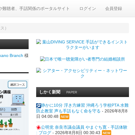
や難聴者、手話関係のポータルサイト
ログイン
会員登録
ース）
ano Branch
様
しかく新聞
PAPER
静かに10分 浮き方練習 沖縄ろう学校PTA 水難
防止教室 声も手話もなく命を守る
-
2026年8月8
日 04:00:48
NEW
公明党 奈良市議会議員 やまぐち寛 - 手話体験
: ブログ
-
2026年8月8日 00:30:43
NEW