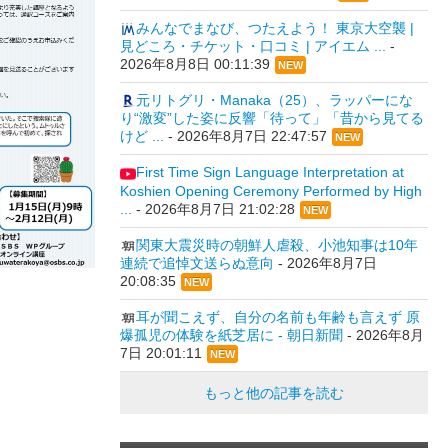
みんなでまなび、つたえよう！ 東京大空襲 |
見どころ・チケット・口コミ | アイエム ...
-
2026年8月8日 00:11:39
NEW
元リトグリ・Manaka（25）、ラッパーにな
り“激変”した姿に反響「待って」「昔から見てる
けど ...
-
2026年8月7日 22:47:57
NEW
First Time Sign Language Interpretation at
Koshien Opening Ceremony Performed by High
...
-
2026年8月7日 21:02:28
NEW
関東大震災時の朝鮮人虐殺、小池知事は10年
連続で追悼文送らぬ意向
-
2026年8月7日
20:08:35
NEW
耳が聞こえず、自分の名前も年齢も言えず 原
爆孤児の体験を紙芝居に - 朝日新聞
-
2026年8月
7日 20:01:11
NEW
もっと他の記事を読む