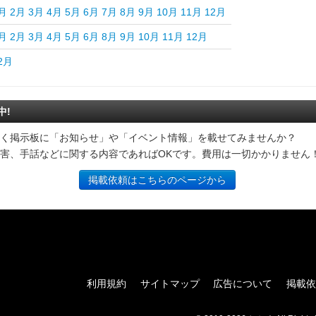
月
2月
3月
4月
5月
6月
7月
8月
9月
10月
11月
12月
月
2月
3月
4月
5月
6月
8月
9月
10月
11月
12月
2月
中!
く掲示板に「お知らせ」や「イベント情報」を載せてみませんか？
害、手話などに関する内容であればOKです。費用は一切かかりません
掲載依頼はこちらのページから
利用規約
サイトマップ
広告について
掲載依