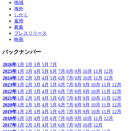
地域
海外
しかく
雇用
募集
プレスリリース
映画
バックナンバー
2026年
1月
2月
3月
5月
7月
2025年
1月
3月
4月
5月
6月
7月
8月
9月
10月
11月
12月
2024年
1月
2月
3月
4月
5月
6月
7月
9月
10月
11月
12月
2023年
1月
2月
3月
4月
5月
6月
7月
8月
9月
10月
11月
12月
2022年
1月
2月
3月
4月
5月
6月
7月
8月
9月
10月
11月
12月
2021年
1月
2月
3月
4月
5月
6月
7月
8月
9月
10月
11月
12月
2020年
1月
2月
3月
4月
5月
6月
7月
8月
9月
10月
11月
12月
2019年
1月
2月
3月
4月
5月
6月
7月
8月
9月
10月
11月
12月
2018年
1月
3月
4月
5月
6月
7月
8月
9月
10月
11月
12月
2017年
1月
2月
3月
4月
5月
6月
7月
9月
10月
12月