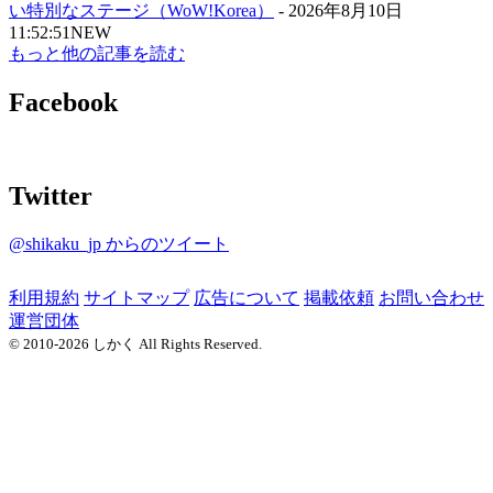
い特別なステージ（WoW!Korea）
-
2026年8月10日
11:52:51
NEW
もっと他の記事を読む
Facebook
Twitter
@shikaku_jp からのツイート
利用規約
サイトマップ
広告について
掲載依頼
お問い合わせ
運営団体
© 2010-2026 しかく All Rights Reserved.