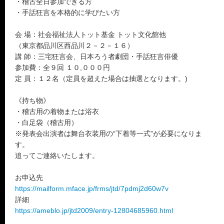
・稽古全日参加できる方
・手話狂言を本格的に学びたい方
会 場：社会福祉法人トット基金 トット文化館他
（東京都品川区西品川２－２－１６）
講 師：三宅狂言会、日本ろう者劇団・手話狂言俳優
参加費：全９回 １０,０００円
定 員：１２名（定員を超えた場合は抽選となります。)
《持ち物》
・稽古用の着物または浴衣
・白足袋（稽古用）
※発表会出演者は舞台衣装用の“下着等一式”が必要になりま
す。
追ってご連絡いたします。
お申込先
https://mailform.mface.jp/frms/jtd/7pdmj2d60w7v
詳細
https://ameblo.jp/jtd2009/entry-12804685960.html