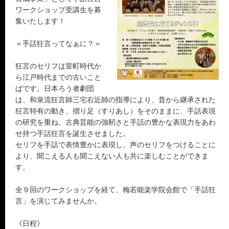
ワークショップ受講生を募
集いたします！
＝手話狂言ってなぁに？＝
狂言のセリフは室町時代か
ら江戸時代までの古いこと
ばです。日本ろう者劇団
は、和泉流狂言師三宅右近師の指導により、昔から継承された
狂言特有の動き、摺り足（すりあし）をそのままに、手話表現
の研究を重ね、古典芸能の強靭さと手話の豊かな表現力をあわ
せ持つ手話狂言を誕生させました。
セリフを手話で表情豊かに表現し、声のセリフをつけることに
より、聞こえる人も聞こえない人も共に楽しむことができま
す。
全９回のワークショップを経て、梅若能楽学院会館で「手話狂
言」を演じてみませんか。
《日程》