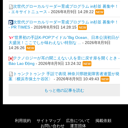
次世代グローカルリーダー育成プログラム in杉並 募集中！
- エキサイトニュース
-
2026年8月9日 14:28:22
NEW
次世代グローカルリーダー育成プログラム in杉並 募集中！
- PR TIMES
-
2026年8月9日 14:28:15
NEW
“世界初の手話K-POPアイドル”Big Ocean、日本公演初日が
大盛況！ここでしか味わえない特別な ...
-
2026年8月9日
14:26:26
NEW
テクノロジーが耳の聞こえない人を音に戻す扉を開くとき -
Báo Lao Động
-
2026年8月9日 13:24:32
NEW
トゥンクトゥンク 手話で表現 神奈川県聴覚障害者連盟が発
案〈横浜市保土ケ谷区〉
-
2026年8月9日 10:49:43
NEW
もっと他の記事を読む
利用規約
サイトマップ
広告について
掲載依頼
お問い合わせ
運営団体