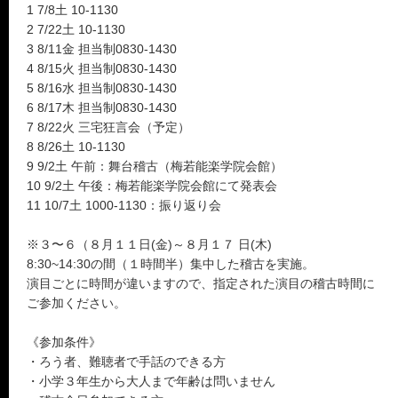
1 7/8土 10-1130
2 7/22土 10-1130
3 8/11金 担当制0830-1430
4 8/15火 担当制0830-1430
5 8/16水 担当制0830-1430
6 8/17木 担当制0830-1430
7 8/22火 三宅狂言会（予定）
8 8/26土 10-1130
9 9/2土 午前：舞台稽古（梅若能楽学院会館）
10 9/2土 午後：梅若能楽学院会館にて発表会
11 10/7土 1000-1130：振り返り会
※３〜６（８月１１日(金)～８月１７ 日(木)
8:30~14:30の間（１時間半）集中した稽古を実施。
演目ごとに時間が違いますので、指定された演目の稽古時間に
ご参加ください。
《参加条件》
・ろう者、難聴者で手話のできる方
・小学３年生から大人まで年齢は問いません