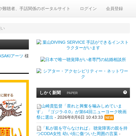
や難聴者、手話関係のポータルサイト
ログイン
会員登録
願い
ASAKIアーツ
様
しかく新聞
PAPER
山崎貴監督「畏れと興奮を噛みしめていま
す」 『ゴジラ-0.0』が第64回ニューヨーク映画
祭に選出
-
2026年8月6日 10:43:33
NEW
「私が親を守らなければ」 聴覚障害の親を持
つCODA女性 幼い頃に傷ついた周囲の言葉
-