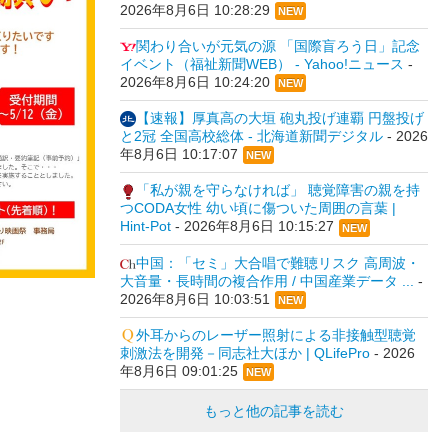
2026年8月6日 10:28:29
NEW
関わり合いが元気の源 「国際盲ろう日」記念
イベント（福祉新聞WEB） - Yahoo!ニュース
-
2026年8月6日 10:24:20
NEW
【速報】厚真高の大垣 砲丸投げ連覇 円盤投げ
と2冠 全国高校総体 - 北海道新聞デジタル
-
2026
年8月6日 10:17:07
NEW
「私が親を守らなければ」 聴覚障害の親を持
つCODA女性 幼い頃に傷ついた周囲の言葉 |
Hint-Pot
-
2026年8月6日 10:15:27
NEW
中国：「セミ」大合唱で難聴リスク 高周波・
大音量・長時間の複合作用 / 中国産業データ ...
-
2026年8月6日 10:03:51
NEW
外耳からのレーザー照射による非接触型聴覚
刺激法を開発－同志社大ほか | QLifePro
-
2026
年8月6日 09:01:25
NEW
もっと他の記事を読む