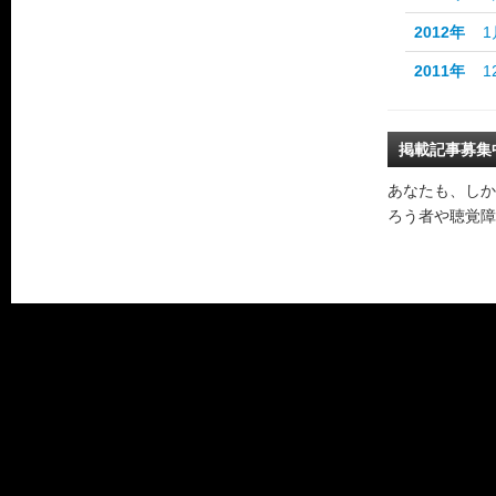
2012年
1
2011年
1
掲載記事募集
あなたも、しか
ろう者や聴覚障