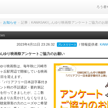
ろう者
»
お知らせ
»
記事：KAWASAKIしんゆり映画祭アンケートご協力のお
EWS
2023年4月11日 23:26:32
/ 情報提供者:
KAW
プレスリリース
Iしんゆり映画祭アンケートご協力のお願い
しんゆり映画祭は、毎年秋に川崎市
ヶ丘駅周辺で開催している映画
回目を迎えます。
年「バリアフリー日本語字幕付き
ント時の手話通訳・要約筆記
を行ってきましたが、ここ数
あまりお見かけしなくなりまし
聴覚障害の方のニーズやご希望