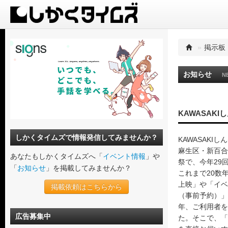
»
掲示板
お知らせ
N
KAWASAK
しかくタイムズで情報発信してみませんか？
KAWASAKI
麻生区・新百合
あなたもしかくタイムズへ「
イベント情報
」や
祭で、今年29
「
お知らせ
」を掲載してみませんか？
これまで20数
上映」や「イベ
掲載依頼はこちらから
（事前予約）」
年、ご利用者を
広告募集中
た。そこで、「