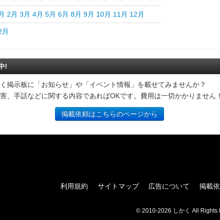
月
2月
3月
4月
5月
6月
8月
9月
10月
11月
12月
2月
中!
く掲示板に「お知らせ」や「イベント情報」を載せてみませんか？
害、手話などに関する内容であればOKです。費用は一切かかりません
掲載依頼はこちらのページから
利用規約
サイトマップ
広告について
掲載依
© 2010-2026 しかく All Rights 