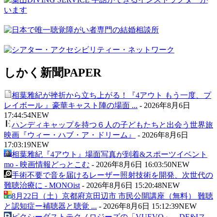
しかく新聞
PAPER
相葉雅紀が挫折から立ち上がる！『4アウト もう一度、プ
レイボール 』豪華キャスト陣の場面 ...
-
2026年8月6日
17:44:54
NEW
ハンディキャップを持つ６人の子どもたちと出会う世界旅
映画『ウィー・ハブ・ア・ドリーム』
-
2026年8月6日
17:03:19
NEW
相葉雅紀『4アウト』場面写真が到着&スポーツイベント
mo - 映画情報どっとこむ
-
2026年8月6日 16:03:50
NEW
手術不要で音を届けるレーザー照射技術を開発、次世代の
難聴治療に - MONOist
-
2026年8月6日 15:20:48
NEW
8月22日（土）京都府京田辺市 市民公開講座（無料） 難聴
と認知症ー補聴器と聴覚 ...
-
2026年8月6日 15:12:39
NEW
ピクシーダストテクノロジーズの「VUEVO」、DE&Iス