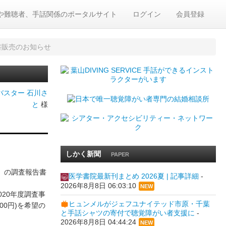
や難聴者、手話関係のポータルサイト
ログイン
会員登録
書販売のお知らせ
バスター 石川さ
と
様
しかく新聞
PAPER
」の調査報告書
医学書院最新刊まとめ 2026夏 | 記事詳細
-
2026年8月8日 06:03:10
NEW
20年度調査事
ヒュンメルがジェフユナイテッド市原・千葉
00円)を希望の
と手話シャツの寄付で聴覚障がい者支援に
-
2026年8月8日 04:44:24
NEW