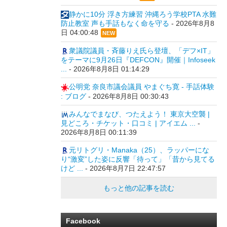
静かに10分 浮き方練習 沖縄ろう学校PTA 水難
防止教室 声も手話もなく命を守る
-
2026年8月8
日 04:00:48
NEW
衆議院議員・斉藤りえ氏ら登壇、「デフ×IT」
をテーマに9月26日『DEFCON』開催｜Infoseek
...
-
2026年8月8日 01:14:29
公明党 奈良市議会議員 やまぐち寛 - 手話体験
: ブログ
-
2026年8月8日 00:30:43
みんなでまなび、つたえよう！ 東京大空襲 |
見どころ・チケット・口コミ | アイエム ...
-
2026年8月8日 00:11:39
元リトグリ・Manaka（25）、ラッパーにな
り“激変”した姿に反響「待って」「昔から見てる
けど ...
-
2026年8月7日 22:47:57
もっと他の記事を読む
Facebook