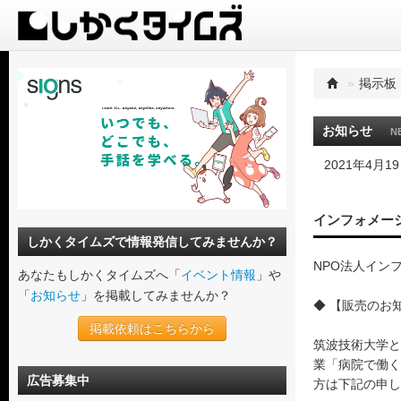
»
掲示板
お知らせ
N
2021年4月19日
インフォメー
しかくタイムズで情報発信してみませんか？
NPO法人イン
あなたもしかくタイムズへ「
イベント情報
」や
「
お知らせ
」を掲載してみませんか？
◆ 【販売のお
掲載依頼はこちらから
筑波技術大学と
業「病院で働く
広告募集中
方は下記の申し