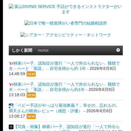
しかく新聞
PAPER
林家パー子、認知症が進行「一人で外出られない」難聴で
夫・ペーと「筆談」…自宅全焼から約 1年
-
2026年8月8日
14:48:59
NEW
林家パー子、認知症が進行「一人で外出られない」難聴で
夫・ペーと「筆談」…自宅全焼から約1年
-
2026年8月8日
13:18:03
NEW
「ベビー手話がやっぱり最強奥義？」幸せの、忘れもの。
満天さんの映画レビュー（感想・評価）
-
2026年8月8日
13:08:17
NEW
【写真・画像】林家パー子、認知症が進行「一人で外出ら