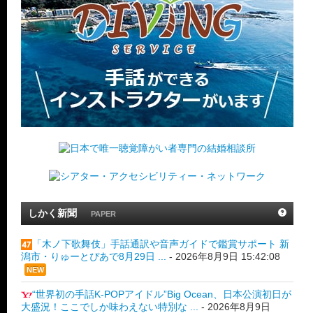
しかく新聞
PAPER
「木ノ下歌舞伎」手話通訳や音声ガイドで鑑賞サポート 新
潟市・りゅーとぴあで8月29日 ...
-
2026年8月9日 15:42:08
NEW
“世界初の手話K-POPアイドル”Big Ocean、日本公演初日が
大盛況！ここでしか味わえない特別な ...
-
2026年8月9日