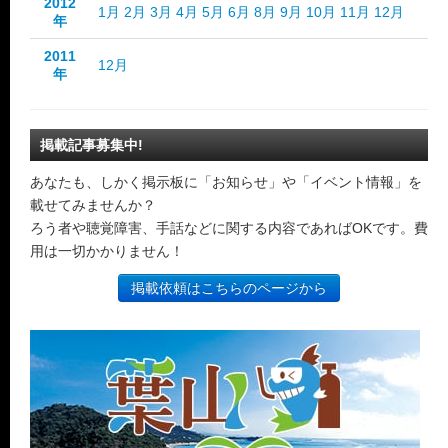
2012
1月
2月
3月
4月
5月
6月
8月
9月
10月
11月
12月
年
2011
12月
年
掲載記事募集中!
あなたも、しかく掲示板に「お知らせ」や「イベント情報」を
載せてみませんか？
ろう者や聴覚障害、手話などに関する内容であればOKです。費
用は一切かかりません！
掲載依頼はこちらのページから